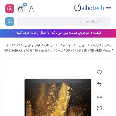
0
قیمت و موجودی سایت بروز می‌باشد. با خیال راحت خرید کنید.
لپ تاپ و الترابوک
اچ پی
الیت بوک
لپ تاپ 14 اینچی اچ پی 745 G6 مدل
HP EliteBook 745 G6 Ryzen 5 Pro 3500U 8GB 256GB SSD 2GB AMD Vega 8