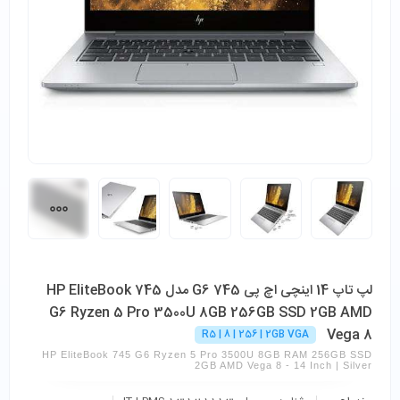
لپ تاپ 14 اینچی اچ پی 745 G6 مدل HP EliteBook 745
G6 Ryzen 5 Pro 3500U 8GB 256GB SSD 2GB AMD
Vega 8
R5 | 8 | 256 | 2GB VGA
HP EliteBook 745 G6 Ryzen 5 Pro 3500U 8GB RAM 256GB SSD
2GB AMD Vega 8 - 14 Inch | Silver