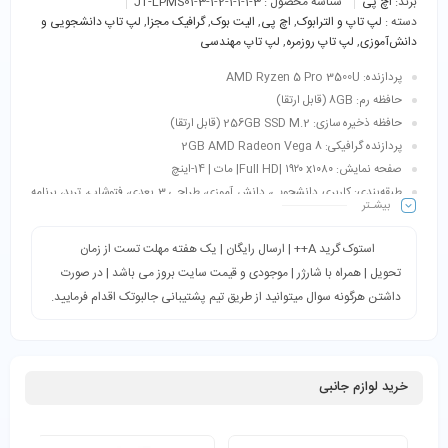
برند:
اچ پی
شناسه محصول :
JT-LPMS01-3-1-2-1-1-1-3
دسته :
لپ تاپ و الترابوک
,
اچ پی
,
الیت بوک
,
گرافیک‌ مجزا
,
لپ تاپ دانشجویی و
دانش‌آموزی
,
لپ تاپ روزمره
,
لپ تاپ مهندسی
پردازنده: AMD Ryzen 5 Pro 3500U
حافظه رم: 8GB (قابل ارتقا)
حافظه ذخیره سازی: 256GB SSD M.2 (قابل ارتقا)
پردازنده گرافیکی: 2GB AMD Radeon Vega 8
صفحه نمایش: Full HD| ۱۹۲۰ x۱۰۸۰| مات | 14-اینچ
طبقه‌بندی: کاربری دانشجویی، دانش آموزی، طراحی 3 بعدی، فتوشاپ، ترید، برنامه
بیشـتر
نویسی، وبگردی، عمومی، حسابداری و…
استوک گرید A++ | ارسال رایگان | یک هفته مهلت تست از زمان
تحویل | همراه با شارژر | موجودی و قیمت سایت بروز می باشد | در صورت
داشتن هرگونه سوال میتوانید از طریق تیم پشتیبانی جالبوتک اقدام فرمایید.
خرید لوازم جانبی