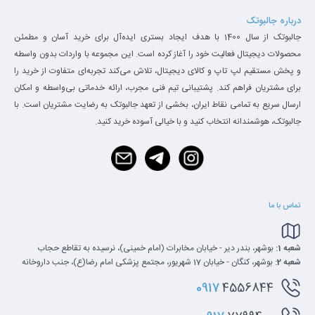
درباره جالبوتک
جالبوتک از سال 1400 با هدف ایجاد بستری ایده‌آل برای خرید آسان و مطمئن
محصولات دیجیتال فعالیت خود را آغاز کرده است. این مجموعه با واردات بدون واسطه
و پخش مستقیم لپ تاپ و کالای دیجیتال، تلاش می‌کند تجربه‌ای متفاوت از خرید را
برای مشتریان فراهم کند. پشتیبانی تیم فنی مجرب، ارائه خدماتی بی‌واسطه و امکان
ارسال سریع به تمامی نقاط ایران، بخشی از تعهد جالبوتک به رضایت مشتریان است. با
جالبوتک، هوشمندانه انتخاب کنید و با خیالی آسوده خرید کنید.
تماس با ما
شعبه 1:
بوشهر، بندر دیر - خیابان مخابرات (امام خمینی)، نرسیده به تقاطع حجاب
شعبه 2:
بوشهر، کنگان - خیابان 17 شهریور، مجتمع پزشکی امام رضا(ع)، جنب داروخانه
0917
4556844