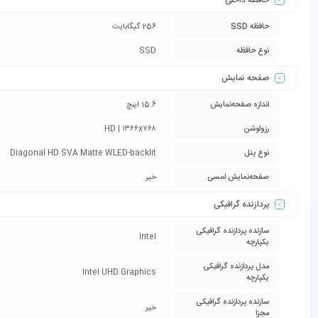
حافظه داخلی
حافظه SSD
256 گیگابایت
نوع حافظه
SSD
صفحه نمایش
اندازه صفحه‌نمایش
15.6 اینچ
رزولوشن
HD | ۱۳۶۶x۷۶۸
نوع پنل
Diagonal HD SVA Matte WLED-backlit
صفحه‌نمایش لمسی
خیر
پردازنده گرافیکی
سازنده پردازنده گرافیکی
Intel
یکپارچه
مدل پردازنده گرافیکی
Intel UHD Graphics
یکپارچه
سازنده پردازنده گرافیکی
خیر
مجزا