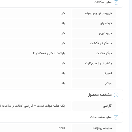
سایر امکانات
کیبورد با نور پس‌زمینه
خیر
کارت‌خوان
بله
درایو نوری
خیر
حسگر اثر انگشت
خیر
دیگر امکانات
بلوتوث داخلی، نسخه 4.2
پشتیبانی از سیم‌کارت
خیر
اسپیکر
بله
وبکم
بله
مشخصه محصول
گارانتی
یک هفته مهلت تست + گارانتی اصالت و سلامت فیز
سایر مشخصات
سازنده پردازنده
Intel