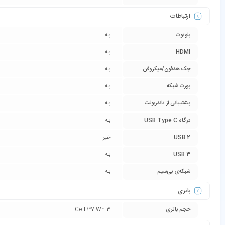
ارتباطات
بلوتوث
بله
HDMI
بله
جک هدفون/میکروفن
بله
پورت شبکه
بله
پشتیبانی از تاندربولت
بله
درگاه USB Type C
بله
USB 2
خیر
USB 3
بله
شبکه‌ی بی‌سیم
بله
باتری
حجم باتری
3-Cell 37 Wh