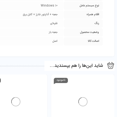
نوع سیستم عامل
Windows 10
اقلام همراه
جعبه + آداپتور شارژ + کابل برق
رنگ
نقره‌ای
وضعیت محصول
جعبه باز
اصالت کالا
اصل
شاید این‌ها را هم بپسندید…
ناموجود