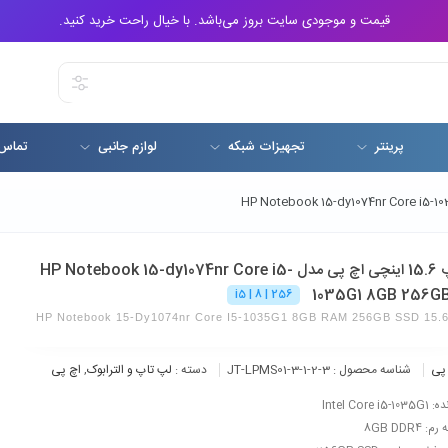
قیمت و موجودی سایت بروز می‌باشد. با خیال راحت خرید کنید.
پرینتر
تجهیزات شبکه
لوازم جانبی
تماس 
لپ تاپ 15.6 اینچی اچ پی مدل HP Notebook 15-dy1074nr Core i5-
1035G1 8GB 256G
256 | 8 | i5
HP Notebook 15-Dy1074nr Core I5-1035G1 8GB RAM 256GB SSD 15.6 
پی
شناسه محصول :
JT-LPMS01-3-1-2-3
دسته :
لپ تاپ و الترابوک
,
اچ پی
Intel Core i5
 8GB DDR4