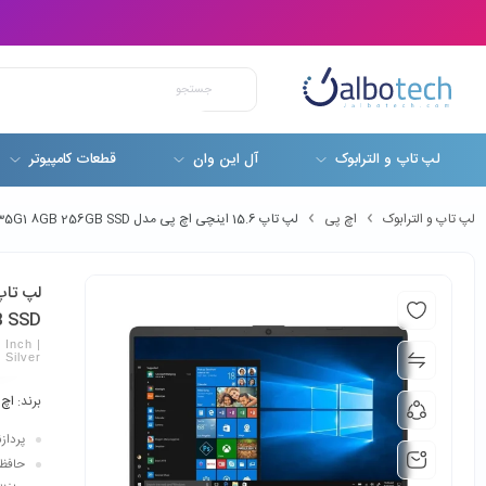
لپ تاپ و الترابوک
آل این وان
قطعات کامپیوتر
لپ تاپ و الترابوک
اچ پی
لپ تاپ 15.6 اینچی اچ پی مدل HP Notebook 15-dy1074nr Core i5-1035G1 8GB 256GB SSD
B SSD
Inch |
Silver
برند:
اچ 
پردازنده: -1035G1
حافظه رم: