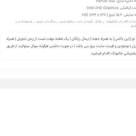
خیره سازی: 256GB SSD
افیکی: Intel UHD Graphics
15. اینچ | HD| 1366 x 768
بندی: کاربری دانشجویی، دانش آموزی، ترید، برنامه نویسی، وبگردی، عمومی، حسابداری و…
ـتر
نو (اپن باکس) به همراه جعبه | ارسال رایگان | یک هفته مهلت تست از زمان تحویل | همراه
رژر | موجودی و قیمت سایت بروز می باشد | در صورت داشتن هرگونه سوال میتوانید از طریق
شتیبانی جالبوتک اقدام فرمایید.