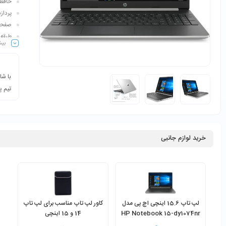
حافظه ذ
پردازنده گر
صفحه نمایش: 6
طبقه‌
بیش
با شا
تیم پ
خرید لوازم جانبی
لپ تاپ 15.6 اینچی اچ پی مدل
کاور لپ تاپ مناسب برای لپ تاپ
HP Notebook 15-dy1074nr
14 و 15 اینچی
Core i5-1035G1 8GB