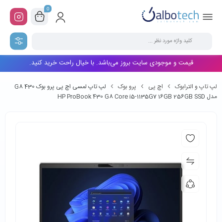
0
قیمت و موجودی سایت بروز می‌باشد. با خیال راحت خرید کنید.
لپ تاپ و الترابوک
اچ پی
پرو بوک
لپ تاپ لمسی اچ پی پرو بوک 430 G8
مدل HP ProBook 430 G8 Core i5-1135G7 16GB 256GB SSD