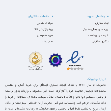
راهنمای خرید
خدمات مشتریان
ثبت سفارش
سوالات متداول
رویه های ارسال سفارش
رویه بازگردانی کالا
شیوه های پرداخت
حریم خصوصی
پیگیری سفارش
تماس با ما
صفحه کلید
کیبرد این دستگاه برای تایپ بسیار راحت است. عمق کلیدهای 430 G8
به اندازه کافی عمیق است. برای استفاده در دفتر بی صدا است. بدیهی
درباره جالبوتک
جالبوتک از سال 1400 با هدف ایجاد بستری ایده‌آل برای خرید آسان و مطمئن
است که در این کیبرد NumPad وجود ندارد، اما بلندگوها در دو طرف
محصولات دیجیتال فعالیت خود را آغاز کرده است. این مجموعه با واردات بدون واسطه
صفحه کلید قرار گرفته اند.
و پخش مستقیم لپ تاپ و کالای دیجیتال، تلاش می‌کند تجربه‌ای متفاوت از خرید را
برای مشتریان فراهم کند. پشتیبانی تیم فنی مجرب، ارائه خدماتی بی‌واسطه و امکان
ارسال سریع به تمامی نقاط ایران، بخشی از تعهد جالبوتک به رضایت مشتریان است. با