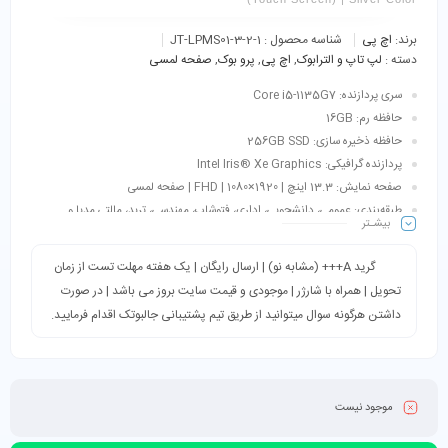
برند:
اچ پی
شناسه محصول :
JT-LPMS01-3-2-1
دسته :
لپ تاپ و الترابوک
,
اچ پی
,
پرو بوک
,
صفحه لمسی
سری پردازنده: Core i5-1135G7
حافظه رم: 16GB
حافظه ذخیره سازی: 256GB SSD
پردازنده گرافیکی: Intel Iris® Xe Graphics
صفحه نمایش: 13.3 اینچ | 1920×1080 | FHD | صفحه لمسی
طبقه‌بندی: عمومی، دانشجویی، اداری، فتوشاپ، مهندسی، ترید، مالتی مدیا و…
بیشـتر
گرید A+++ (مشابه نو) | ارسال رایگان | یک هفته مهلت تست از زمان
تحویل | همراه با شارژر | موجودی و قیمت سایت بروز می باشد | در صورت
داشتن هرگونه سوال میتوانید از طریق تیم پشتیبانی جالبوتک اقدام فرمایید.
موجود نیست