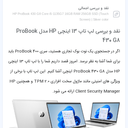
نقد و بررسی اجمالی
HP ProBook 430 G8 Core i5-1135G7 16GB RAM 256GB SSD (Touch
Screen) | Silver color
نقد و بررسی لپ تاپ 13 اینچی HP مدل ProBook
430 G8
اگر در جستجوی یک نوت بوک تجاری هستید، سری ProBook 400 باید
برای شما آشنا به نظر برسد. امروز قصد داریم شما را با لپ تاپ 13 اینچی
HP مدل ProBook 430 G8 اینچی آشنا کنیم. این لپ تاپ با برخی از
ویژگی های امنیتی مانند ماژول سخت افزاری TPM 2.0 و همچنین HP
Client Security Manager ارائه می شود.