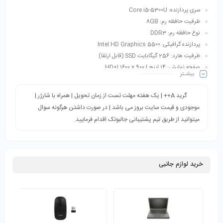
سری پردازنده: Core i5-5300U
ظرفیت حافظه رم: 8GB
نوع حافظه رم: DDR3
پردازنده گرافیکی: Intel HD Graphics 5500
ظرفیت هارد: 256 گیگابایت SSD (قابل ارتقا)
صفحه نمایش: 14 اینچ | HD+| 1600 x 900
بیشـتر
گرید A++ | یک هفته مهلت تست از زمان تحویل | همراه با شارژر |
موجودی و قیمت سایت بروز می باشد | در صورت داشتن هرگونه سوال
میتوانید از طریق تیم پشتیبانی جالبوتک اقدام فرمایید.
خرید لوازم جانبی