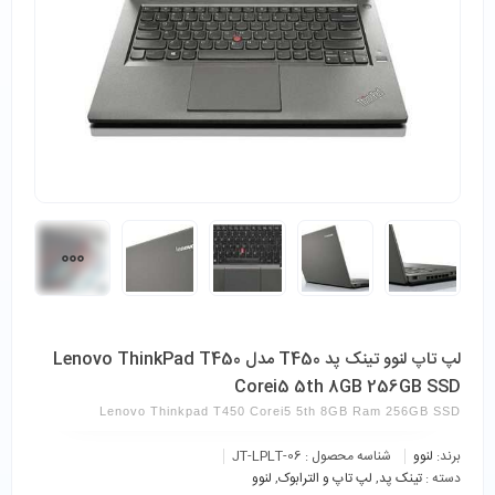
لپ تاپ لنوو تینک پد T450 مدل Lenovo ThinkPad T450
Corei5 5th 8GB 256GB SSD
Lenovo Thinkpad T450 Corei5 5th 8GB Ram 256GB SSD
برند:
لنوو
شناسه محصول :
JT-LPLT-06
دسته :
تینک پد
,
لپ تاپ و الترابوک
,
لنوو