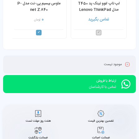
لپ تاپ لنوو تینک پد T450
ماوس بیسیم پی-نت مدل P-
مدل Lenovo ThinkPad
net Z.840
T450 Corei5 5th 8GB
تماس بگیرید
0
تومان
256GB SSD
موجود نیست
ارتباط با فروش
تماس با کارشناسان
تضمین بهترین قیمت
هفت روز مهلت تست
ضمانت اصالت
ضمانت بازگشت