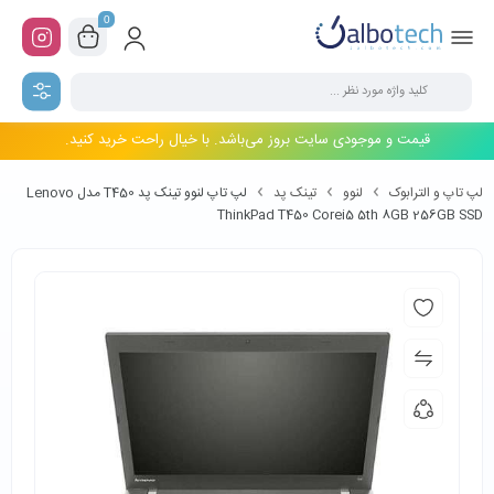
0
قیمت و موجودی سایت بروز می‌باشد. با خیال راحت خرید کنید.
لپ تاپ و الترابوک
لنوو
تینک پد
لپ تاپ لنوو تینک پد T450 مدل Lenovo
ThinkPad T450 Corei5 5th 8GB 256GB SSD