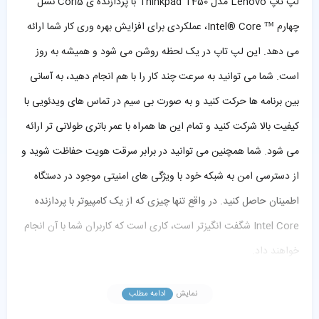
لپ تاپ Lenovo مدل Thinkpad T450 با پردازنده ی Cori5 نسل
چهارم ™ Intel® Core، عملکردی برای افزایش بهره وری کار شما ارائه
می دهد. این لپ تاپ در یک لحظه روشن می شود و همیشه به روز
است. شما می توانید به سرعت چند کار را با هم انجام دهید، به آسانی
بین برنامه ها حرکت کنید و به صورت بی سیم در تماس های ویدئویی با
کیفیت بالا شرکت کنید و تمام این ها همراه با عمر باتری طولانی تر ارائه
می شود. شما همچنین می توانید در برابر سرقت هویت حفاظت شوید و
از دسترسی امن به شبکه خود با ویژگی های امنیتی موجود در دستگاه
اطمینان حاصل کنید. در واقع تنها چیزی که از یک کامپیوتر با پردازنده
Intel Core شگفت انگیزتر است، کاری است که کاربران شما با آن انجام
خواهند داد.
صفحه کلید ارتقا یافته برای ویندوز ۸ و 10 پرو
نمایش
ادامه مطلب
با اندازه مناسب و مقاوم ، لپ تاپ افسانه ای ThinkPad دارای یک