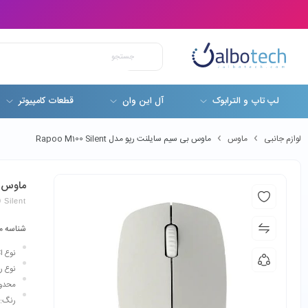
لپ تاپ و الترابوک
آل این وان
قطعات کامپیوتر
لوازم جانبی
ماوس
ماوس بی سیم سایلنت رپو مدل Rapoo M100 Silent
ماوس بی س
Silent
شناسه م
نوع ا
نوع را
محدوده 
رنگ: