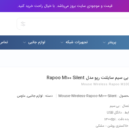
قیمت و موجودی سایت بروز می‌باشد. با خیال راحت خرید کنید.
پرینتر
تجهیزات شبکه
لوازم جانبی
تماس 
یم سایلنت رپو مدل Rapoo M100 Silent
Mouse Wireless Rapoo M100 
حصول :
Mouse-Wireless-Rapoo-M100-Silent
دسته :
لوازم جانبی
,
ماوس
تصال : بی سیم
بط : دانگل USB
دقت : 1300dpi
 خاکستری روشن – مشکی