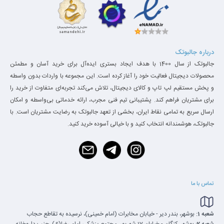
درباره جالبوتک
جالبوتک از سال 1400 با هدف ایجاد بستری ایده‌آل برای خرید آسان و مطمئن
محصولات دیجیتال فعالیت خود را آغاز کرده است. این مجموعه با واردات بدون واسطه
و پخش مستقیم لپ تاپ و کالای دیجیتال، تلاش می‌کند تجربه‌ای متفاوت از خرید را
برای مشتریان فراهم کند. پشتیبانی تیم فنی مجرب، ارائه خدماتی بی‌واسطه و امکان
ارسال سریع به تمامی نقاط ایران، بخشی از تعهد جالبوتک به رضایت مشتریان است. با
جالبوتک، هوشمندانه انتخاب کنید و با خیالی آسوده خرید کنید.
تماس با ما
شعبه 1:
بوشهر، بندر دیر - خیابان مخابرات (امام خمینی)، نرسیده به تقاطع حجاب
شعبه 2:
بوشهر، کنگان - خیابان 17 شهریور، مجتمع پزشکی امام رضا(ع)، جنب داروخانه