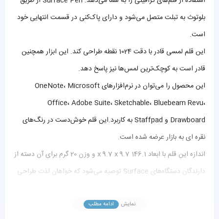
استفاده از قلم‌های گرافیتی را به شما می‌دهد. Surface Pen از طریق
بلوتوث به تبلت متصل می‌شود و دارای پاک‌کنی در قسمت انتهایی خود
است.
این قلم لمسی قادر با دقت 1024 نقطه طراحی کند. این ابزار همچنین
قادر است به کوچک‌ترین لمس‌ها نیز پاسخ دهد.
این محصول را می‌توان در نرم‌افزارهای OneNote، Microsoft
Office، Adobe Suite، Sketchable، Bluebeam Revu،
Drawboard و Staffpad به کاربرد.این قلم خوش‌دست در رنگ‌های
نقره ای به بازار عرضه شده است.
اندازه این قلم با ابعاد 146.1 x 9.7 x 9.7 و وزن 20 گرم برای آن دسته از
دارندگان دستگاه‌های Surface توصیه می‌شود که خواهان لذت طراحی
و نوشتن بر روی دستگاه خود هستند.
نمایش
ادامه مطلب