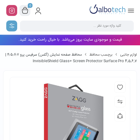
0
قیمت و موجودی سایت بروز می‌باشد. با خیال راحت خرید کنید.
لوازم جانبی
برچسب محافظ
محافظ صفحه نمایش (گلس) سرفیس پرو ۴٫۵٫۶٫۷ |
InvisibleShield Glass+ Screen Protector Surface Pro 4,5,6,7