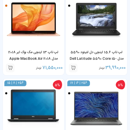
لپ تاپ 15.6 اینچی دل لتیتود 5590
لپ تاپ 13 اینچی مک بوک ایر 2018
مدل Dell Latitude 5590 Core i5-
مدل Apple MacBook Air 2018
Core i5 8GB 128GB
8350U 8GB RAM 256GB SSD
71,550,000
39,990,000
تومان
تومان
i5 | 8 | 256
i7 | 16 | 256
5%
5%