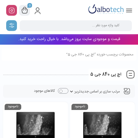
0
قیمت و موجودی سایت بروز می‌باشد. با خیال راحت خرید کنید.
محصولات برچسب خورده “اچ پی 840 جی 5”
اچ پی 840 جی 5
کالاهای موجود
ناموجود
ناموجود