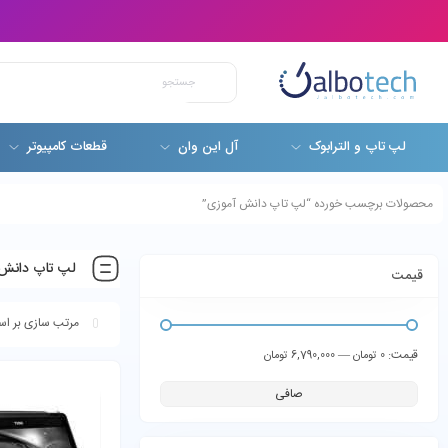
لپ تاپ و الترابوک
آل این وان
قطعات کامپیوتر
محصولات برچسب خورده “لپ تاپ دانش آموزی”
لپ تاپ دانش
قیمت
قيمت:
—
0 تومان
6,790,000 تومان
صافی