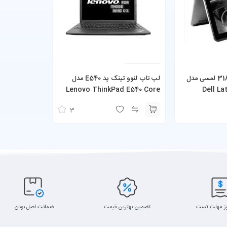
لپ تاپ دل لتیتود 3189 لمسی مدل
لپ تاپ لنوو تینک پد E540 مدل
Lenovo ThinkPad E540 Core
Dell La
i5-4000M 4GB Ram 500GB HDD
3
ز مهلت تست
تضمین بهترین قیمت
ضمانت اصل بودن