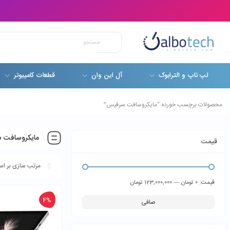
لپ تاپ و الترابوک
آل این وان
قطعات کامپیوتر
محصولات برچسب خورده “مایکروسافت سرفیس”
مایکروسافت 
قیمت
قيمت:
—
0 تومان
123,000,000 تومان
4%
صافی