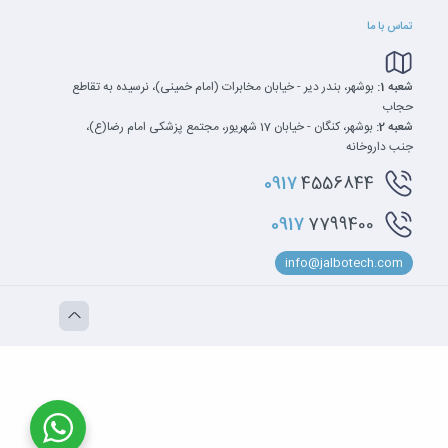
تماس با ما
شعبه 1:
بوشهر، بندر دیر - خیابان مخابرات (امام خمینی)، نرسیده به تقاطع
حجاب
شعبه 2:
بوشهر، کنگان - خیابان 17 شهریور، مجتمع پزشکی امام رضا(ع)،
جنب داروخانه
0917
4556844
0917
7799400
info@jalbotech.com