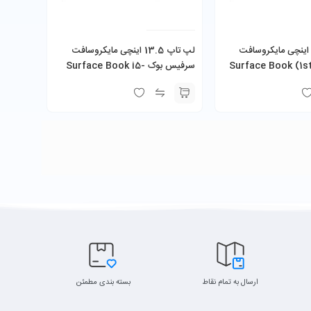
پ تاپ 13.5 اینچی مایکروسافت
لپ تاپ 13.5 اینچی مایکروسافت
رفیس بوک Surface Book (1st
سرفیس بوک Surface Book i5-
6300U 8GB 256GB SSD 1GB
Gen) i7-6600U 16G
NVIDIA GeForce
ارسال به تمام نقاط
بسته بندی مطمئن