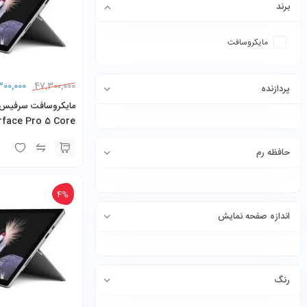
برند
مایکروسافت
300,000
47,300,000
پردازنده
rface Pro 5 Core
U 8GB 256GB SSD
حافظه رم
4%
اندازه صفحه نمایش
رنگ