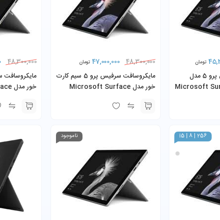
0
47,000,000
45,
48,300,000
48,300,000
تومان
تومان
مایکروسافت سرفیس پرو 5 مدل
مایکروسافت سرفیس پرو 5 سیم کارت
Microsoft Su
خور مدل Microsoft Surface
خور م
re i5-7300U
Pro 5 (LTE) Core i5-7300U
i5-7300
8GB 256GB SSD به همراه کیبورد و
شارژر
شارژر
i5 | 8 | 256
ناموجود