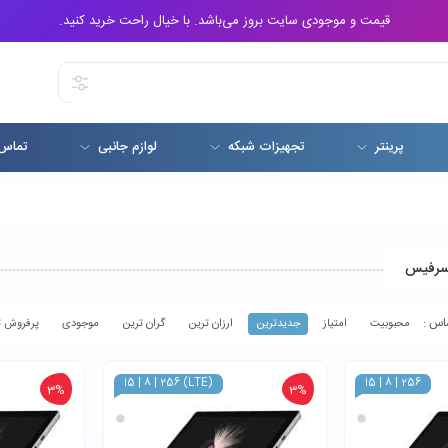
قیمت و موجودی سایت بروز می‌باشد. با خیال راحت خرید کنید.
پرینتر
تجهیزات شبکه
لوازم جانبی
تماس 
سرفیس
محبوبیت
امتیاز
جدیدترین
ارزان ترین
گران ترین
موجودی
پرفروش ت
i5 | 8 | 256 (LTE)
i5 | 8 | 256
3%
3%