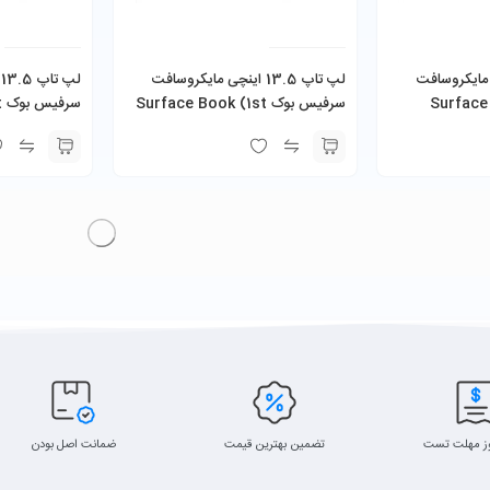
1 اینچی مایکروسافت
لپ تاپ 13.5 اینچی مایکروسافت
ل
سرفیس بوک 3 مدل Surface
سرفیس بوک Surface Book (1st
س
B 512GB SSD
Gen) i7-6600U 16GB 1TB SSD
Book 3 i5-1
1GB NVIDIA GeForce
ز مهلت تست
تضمین بهترین قیمت
ضمانت اصل بودن