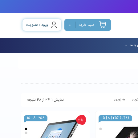
سبد خرید
ورود / عضویت
0
با ما
نمایش 1–24 از 48 نتیجه
رین
به زودی
i5 | 8 | 256
i5 | 8 | 256 (LTE)
2%