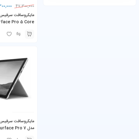
300,000
47,300,000
rface Pro 5 Core
همراه کیبورد و شارژر
مدل face Pro 7
e i5-1135G7 16GB