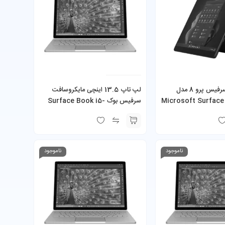
مایکروسافت سرفیس پرو 8 مدل
لپ تاپ 13.5 اینچی مایکروسافت
Microsoft Surface
سرفیس بوک Surface Book i5-
i7-1185G7 16GB 512GB SSD به
6300U 8GB 256GB SSD 2GB
 شارژر
NVIDIA GeForce
ناموجود
ناموجود