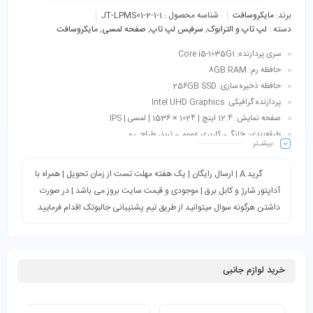
برند:
مایکروسافت
شناسه محصول :
JT-LPMS01-2-1-1
دسته :
لپ تاپ و الترابوک
,
سرفیس لپ تاپ
,
صفحه لمسی
,
مایکروسافت
سری پردازنده: Core i5-1035G1
حافظه رم: 8GB RAM
حافظه ذخیره سازی: 256GB SSD
پردازنده گرافیکی: Intel UHD Graphics
صفحه نمایش: 12.4 اینچ | 1024 × 1536 | لمسی | IPS
طبقه‌بندی: خانگی، کاربری عمومی، ترید، طراحی و…
بیشـتر
اقلام همراه: شارژر + کابل برق
گرید A | ارسال رایگان | یک هفته مهلت تست از زمان تحویل | همراه با
آداپتور شارژ و کابل برق | موجودی و قیمت سایت بروز می باشد | در صورت
داشتن هرگونه سوال میتوانید از طریق تیم پشتیبانی جالبوتک اقدام فرمایید.
خرید لوازم جانبی