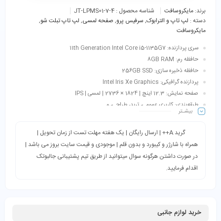
برند:
مایکروسافت
شناسه محصول :
JT-LPMS01-7-4
دسته :
لپ تاپ و الترابوک
,
سرفیس پرو
,
صفحه لمسی
,
لپ تاپ تبلت شو
,
مایکروسافت
سری پردازنده: 11th Generation Intel Core i5-1135G7
حافظه رم: 8GB RAM
حافظه ذخیره سازی: 256GB SSD
پردازنده گرافیکی: Intel Iris Xe Graphics
صفحه نمایش: 12.3 اینچ | 1824 × 2736 | لمسی | IPS
طبقه‌بندی: کاربری عمومی، ترید، طراحی، و…
بیشـتر
اقلام همراه: کیبورد + شارژر + کابل برق
گرید A++ | ارسال رایگان | یک هفته مهلت تست از زمان تحویل |
همراه با شارژر و کیبورد و بدون قلم | موجودی و قیمت سایت بروز می باشد |
در صورت داشتن هرگونه سوال میتوانید از طریق تیم پشتیبانی جالبوتک
اقدام فرمایید.
خرید لوازم جانبی