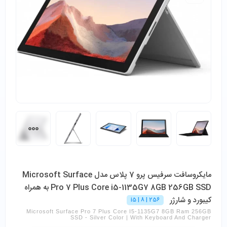
مایکروسافت سرفیس پرو 7 پلاس مدل Microsoft Surface
Pro 7 Plus Core i5-1135G7 8GB 256GB SSD به همراه
کیبورد و شارژر
i5 | 8 | 256
Microsoft Surface Pro 7 Plus Core I5-1135G7 8GB Ram 256GB
SSD - Silver Color | With Keyboard And Charger