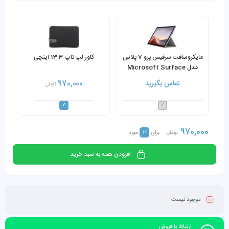
مایکروسافت سرفیس پرو 7 پلاس
کاور لپ تاپ 13.3 اینچی
مدل Microsoft Surface
Pro 7 Plus Core i5-1135G7
تماس بگیرید
970,000
تومان
8GB 256GB SSD به همراه
کیبورد و شارژر
970,000
2
تومان
برای
مورد
افزودن همه به سبد خرید
موجود نیست
ارتباط با فروش