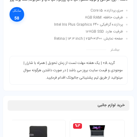
سری پردازنده: Core i5
سایکل
ظرفیت حافظه: 8GB RAM
58
پردازنده گرافیکی: Intel Iris Plus Graphics 640
ظرفیت هارد: 128GB SSD
صفحه نمایش: 1600×2560 | Retina | 13.3 inch
بیشـتر
گرید A+ | یک هفته مهلت تست از زمان تحویل | همراه با شارژر |
موجودی و قیمت سایت بروز می باشد | در صورت داشتن هرگونه سوال
میتوانید از طریق تیم پشتیبانی جالبوتک اقدام فرمایید.
خرید لوازم جانبی
%3