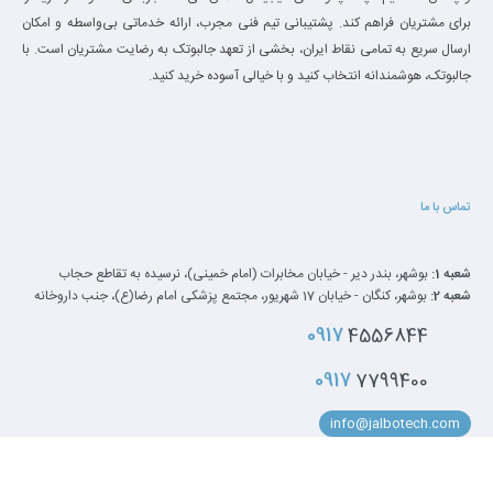
برای مشتریان فراهم کند. پشتیبانی تیم فنی مجرب، ارائه خدماتی بی‌واسطه و امکان
ارسال سریع به تمامی نقاط ایران، بخشی از تعهد جالبوتک به رضایت مشتریان است. با
جالبوتک، هوشمندانه انتخاب کنید و با خیالی آسوده خرید کنید.
تماس با ما
شعبه 1:
بوشهر، بندر دیر - خیابان مخابرات (امام خمینی)، نرسیده به تقاطع حجاب
شعبه 2:
بوشهر، کنگان - خیابان 17 شهریور، مجتمع پزشکی امام رضا(ع)، جنب داروخانه
0917
4556844
0917
7799400
info@jalbotech.com
کلیه‌ حقوق این سایت متعلق به فروشگاه اینترنتی جالبوتک می‌باشد.