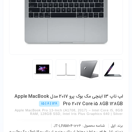
لپ تاپ 13 اینچی مک بوک پرو 2017 مدل Apple MacBook
Pro 2017 Core i5 8GB 128GB
i5 | 8 | 128
Apple MacBook Pro 13-Inch (A1708, 2017) – Intel Core I5, 8GB
RAM, 128GB SSD, Intel Iris Plus Graphics 640 | Silver
برند:
اپل
شناسه محصول :
JT-LPAM04-1226
دسته :
اپل
,
طراحی و تولید محتوا
,
لپ تاپ روزمره
,
لپ تاپ و الترابوک
,
مک بوک پرو