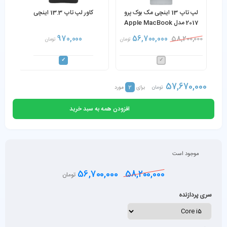
لپ تاپ 13 اینچی مک بوک پرو
کاور لپ تاپ 13.3 اینچی
2017 مدل Apple MacBook
Pro 2017 Core i5 8GB 128GB
970,000
56,700,000
58,200,000
تومان
تومان
57,670,000
2
تومان
برای
مورد
افزودن همه به سبد خرید
موجود است
56,700,000
58,200,000
تومان
سری پردازنده