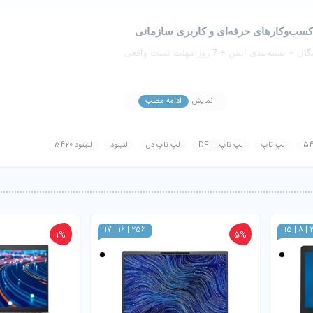
سب‌وکارهای حرفه‌ای و کاربری سازمانی
 بسته‌بندی ایمن + 7 روز مهلت تست واقعی
نمایش
ادامه مطلب
شنهادی
ویژگی برجسته
حسابداری، برنامه‌نویسی، آفیس، تحلیل داده سبک
پردازنده نسل 12 با معماری Hybrid و مصرف بهینه
لپ تاپ
لپ تاپ DELL
لپ تاپ دل
لتیتود
لتیتود 5420
i7 | 16 | 256
i5 | 8 |
1%
5%