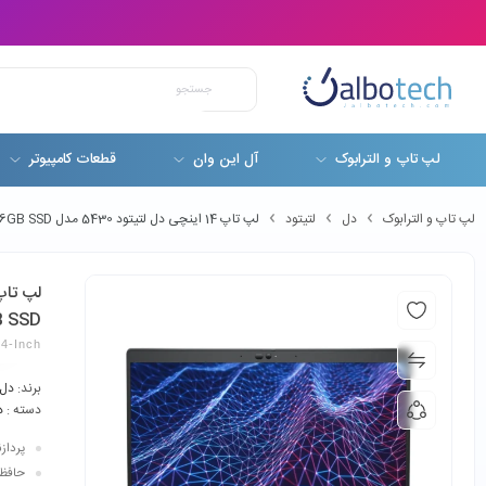
لپ تاپ و الترابوک
آل این وان
قطعات کامپیوتر
لپ تاپ و الترابوک
دل
لتیتود
لپ تاپ 14 اینچی دل لتیتود 5430 مدل Dell Latitude 5430 Core i5-1235U 8GB RAM 256GB SSD
B SSD
14-Inch
برند:
دل
دسته :
د
پردازنده: 35U
حافظه رم:  RAM