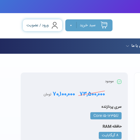
سبد خرید
ورود / عضویت
0
با ما
موجود
70,100,000
73,500,000
تومان
سری پردازنده
Core i5-1235U
حافظه RAM
8 گيگابايت