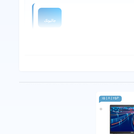
جالبوتک
i5 | 8 | 256