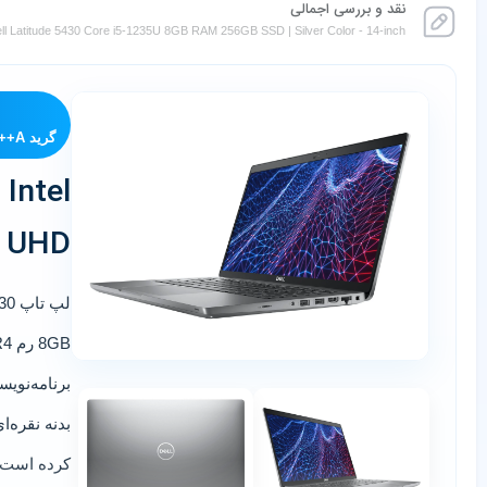
نقد و بررسی اجمالی
ll Latitude 5430 Core i5-1235U 8GB RAM 256GB SSD | Silver Color - 14-inch
گرید A++ — استوک وارداتی فوق تمیز
Intel
UHD
لپ تاپ
430
8GB رم DDR4
برنامه‌نوی
کرده است.