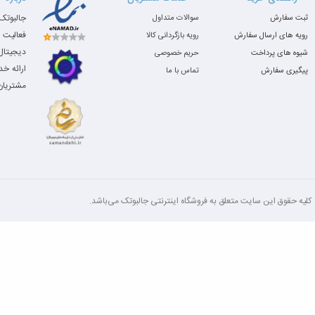
برنامه‌نویسی و اجرای همزمان چند نرم‌افزار
ثبت سفارش
سوالات متداول
بنچمارک تقریبی
فعالیت 
رویه های ارسال سفارش
رویه بازگردانی کالا
دیجیتال،
شیوه های پرداخت
حریم خصوصی
معیار
نتیجه
ارائه خ
پیگیری سفارش
تماس با ما
مشتریان 
~17000+
PassMark CPU
Cinebench R23
عملکرد چند هسته‌ای عال
سرعت SSD
NVMe پرسرعت
پایداری
عالی
مناسب برای چه نرم‌افزارهایی؟
کلیه‌ حقوق این سایت متعلق به فروشگاه اینترنتی جالبوتک می‌باشد.
Office / حسابداری / اکسل پیشرفته
برنامه‌نویسی / Visual Studio
کاملاً روان و سریع
اجرای بدون افت سرعت
چرا خرید Dell Latitude 5430 از جالبوتک؟