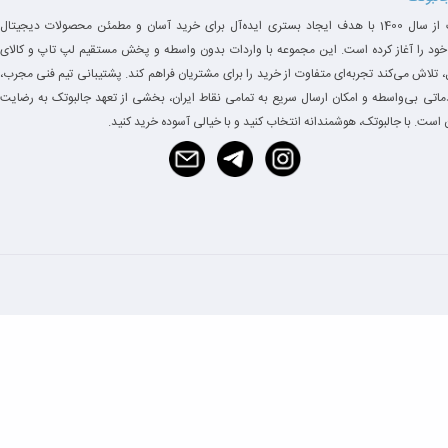
جالبوتک از سال 1400 با هدف ایجاد بستری ایده‌آل برای خرید آسان و مطمئن محصولات دیجیتال
خود را آغاز کرده است. این مجموعه با واردات بدون واسطه و پخش مستقیم لپ تاپ و کالای
 تلاش می‌کند تجربه‌ای متفاوت از خرید را برای مشتریان فراهم کند. پشتیبانی تیم فنی مجرب،
توضیح
دماتی بی‌واسطه و امکان ارسال سریع به تمامی نقاط ایران، بخشی از تعهد جالبوتک به رضایت
است. با جالبوتک، هوشمندانه انتخاب کنید و با خیالی آسوده خرید کنید.
قدرت بسیار بالاتر از نسل‌های 8 و 10
ی
مناسب مولتی‌تسکینگ سنگین
بوت سریع ویندوز در چند ثانیه
مناسب استفاده روزانه سازمانی
فتوشاپ سبک / مالتی‌مدیا
مناسب طراحی نیمه‌حرفه‌ای