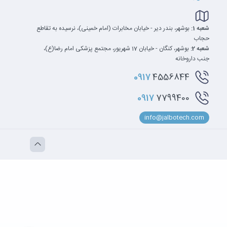
شعبه 1:
بوشهر، بندر دیر - خیابان مخابرات (امام خمینی)، نرسیده به تقاطع
حجاب
شعبه 2:
بوشهر، کنگان - خیابان 17 شهریور، مجتمع پزشکی امام رضا(ع)،
جنب داروخانه
0917
4556844
0917
7799400
info@jalbotech.com