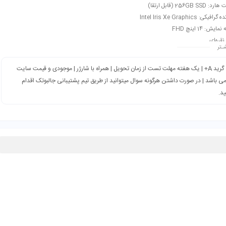
256GB SS (قابل ارتقا)
فیکی: Intel Iris Xe Graphics
یش: 14 اینچ FHD
نقره‌ای
ـتر
ی: عمومی، مالتی‌مدیا، دانشجویی، ترید، طراحی، فتوشاپ، مهندسی و…
گرید A+ | یک هفته مهلت تست از زمان تحویل | همراه با شارژر | موجودی و قیمت سایت
می باشد | در صورت داشتن هرگونه سوال میتوانید از طریق تیم پشتیبانی جالبوتک اقدام
ید.