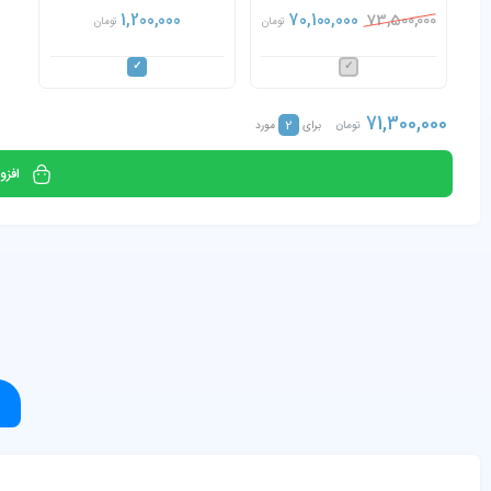
5430 Core i5-1235U 8GB
1,200,000
70,100,000
73,500,000
تومان
تومان
RAM 256GB SSD
71,300,000
2
تومان
برای
مورد
افزو