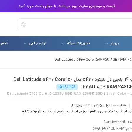
قیمت و موجودی سایت بروز می‌باشد. با خیال راحت خرید کنید.
پرینتر
تجهیزات شبکه
لوازم جانبی
تماس 
لپ تاپ 14 اینچی دل لتیتود 5430 مدل Dell Latitude 5430 Core i5-
1235U 8GB RAM 256G
i5 | 8 | 256
Dell Latitude 5430 Core I5-1235U 8GB RAM 256GB SSD | Silver Color - 
شناسه محصول :
JT-LPD03-2-1-1-3-5
ل
,
لپ تاپ دانشجویی و دانش‌آموزی
,
لپ تاپ روزمره
,
لپ تاپ و الترابوک
,
لتیتود
Core i5-12
8GB (قابل ارتقا)