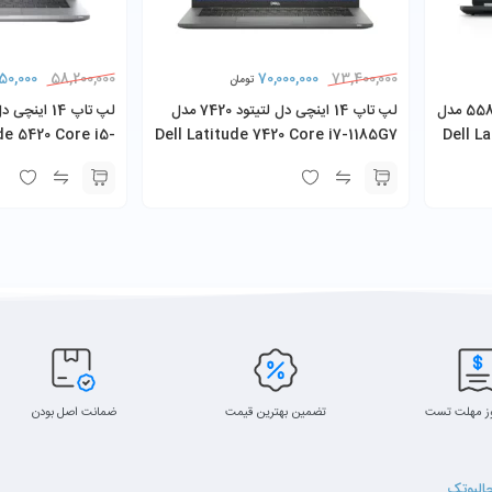
USB-C / ، جک هدفون
روزانه
50,000
70,000,000
58,200,000
73,400,000
تومان
لپ تاپ 15.6 اینچی دل لتیتود 5580 مدل
لپ تاپ 14 اینچی دل لتیتود 7420 مدل
de 5420 Core i5-
Dell Latitude 7420 Core i7-1185G7
Dell L
 RAM 256GB SSD
16GB RAM 256GB SSD
حافظه و ارتقا
ی سبک، فتوشاپ، تدوین ساده
پشتیبانی از NVMe SSD با سرعت بالا 
گ.
ارتقای رم، این مدل را به گزینه‌ای آینده‌دار
 مالتی‌مدیا
کسب‌وکارها تبدیل می‌کند.
انیتورهای خارجی
ز مهلت تست
تضمین بهترین قیمت
ضمانت اصل بودن
جالبوتک