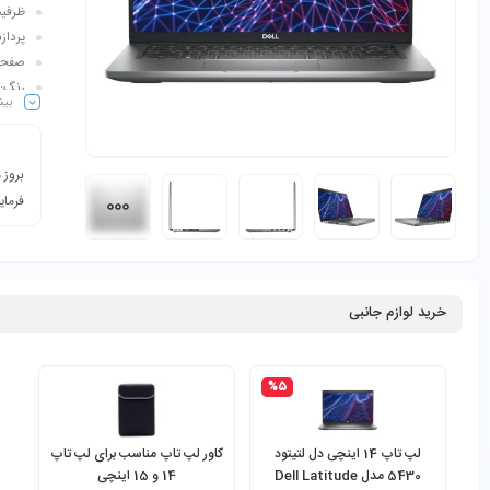
ظرفیت هارد: D
پردازنده گرا
صفحه نما
رنگ: 
بیش
کاربر
بروز 
فرمای
خرید لوازم جانبی
%5
لپ تاپ 14 اینچی دل لتیتود
کاور لپ تاپ مناسب برای لپ تاپ
5430 مدل Dell Latitude
14 و 15 اینچی