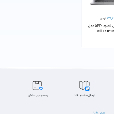
57,6
تومان
لپ تاپ 14 اینچی دل لتیتود 5420 مدل
Dell Latitu
1135G7 8GB
کیفیت ساخت بیزنسی
و امکان
طراحی صنعتی سری Latitude با بدنه مقاوم و
 برای
رنگ نقره‌ای رسمی، مناسب محیط‌های اداری و
سازمانی.
کیبورد ارگونومیک و تاچ‌پد دقیق برای کار
ارسال به تمام نقاط
بسته بندی مطمئن
طولانی‌مدت.
تماس با ما