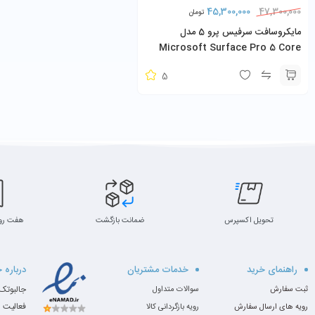
45,300,000
47,300,000
تومان
مایکروسافت سرفیس پرو 5 مدل
Microsoft Surface Pro 5 Core
i5-7300U 8GB 256GB SSD به همراه
5
کیبورد و شارژر
تحویل اکسپرس
ضمانت بازگشت
هفت رو
راهنمای خرید
خدمات مشتریان
درباره 
ثبت سفارش
سوالات متداول
فعالیت 
رویه های ارسال سفارش
رویه بازگردانی کالا