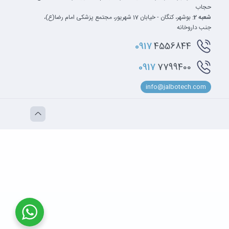
حجاب
شعبه 2:
بوشهر، کنگان - خیابان 17 شهریور، مجتمع پزشکی امام رضا(ع)،
این نوت بوک در مورد پورت ها بسیار غنی است. شما در سمت چپ دستگاه ورودی جک شارژر، یک پورت USB Type-C 3.2 (Gen. 2) با قابلیت های Power Delivery و DisplayPort ، یک پورت USB Type-A 3.2 (Gen. 1)
جنب داروخانه
را خواهید داشت. سپس، در سمت راست، یک کانکتور RJ-45، یک کانکتور HDMI 1.4، دو درگاه USB Type-A 3.2 (Gen. 1)، یک جک صدا و یک کارت خوان MicroSD را خواهید دید. این دستگاه با شارژ USB Type-C هم
0917
4556844
0917
7799400
info@jalbotech.com