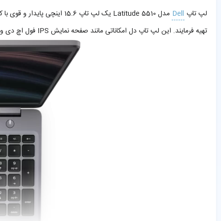
لپ تاپ
Dell
مدل Latitude 5510 یک لپ تاپ 15.6 اینچی پایدار و قوی با کیبورد عالی است. از نظر کاربری می‌توان در رسته لپ تاپ‌های تجاری/خانگی/اداری و روزمره گنجاند که کاربران گرامی می‌توانند از
تهیه فرمایند. این لپ تاپ دل امکاناتی مانند صفحه نمایش IPS فول اچ دی و فناوری بهینه سازی جدید که عملیات بهینه سازی های برپایه هوش مصنوعی را انجام می‌دهد دارد.