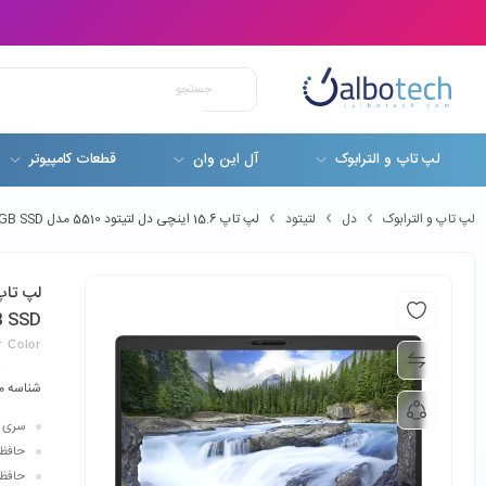
لپ تاپ و الترابوک
آل این وان
قطعات کامپیوتر
لپ تاپ و الترابوک
دل
لتیتود
لپ تاپ 15.6 اینچی دل لتیتود 5510 مدل Dell Latitude 5510 Core i5-10310U 16GB RAM 512GB SSD
B SSD
r Color
شناسه م
سری پردازن
حافظه ر
حافظه ذ