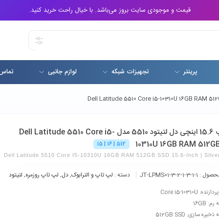
قیمت و موجودی سایت بروز می‌باشد. با خیال راحت خرید کنید.
پرینتر
تجهیزات شبکه
لوازم جانبی
تماس 
لپ تاپ 15.6 اینچی دل لتیتود 5510 مدل Dell Latitude 5510 Core i5-
10310U 16GB RAM 512G
i5 | 16 | 512
Dell Latitude 5510 Core I5-10310U 16GB RAM 512GB SSD 15.6-Inch | Silve
حصول :
JT-LPMS01-3-2-1-3-1-1
دسته :
لپ تاپ و الترابوک
,
دل
,
لپ تاپ روزمره
,
لتیتود
ده: Core i5-10310U
م: 16GB
خیره سازی: 512GB SSD