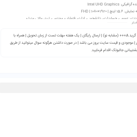
افیکی: Intel UHD Graphics
15. اینچ | 1920×1080 | FHD
بندی: عمومی، حسابداری، دانشجویی، اداری، فتوشاپ، مهندسی، ترید، مالتی مدیا و…
ـتر
گرید A+++ (مشابه نو) | ارسال رایگان | یک هفته مهلت تست از زمان تحویل | همراه با
 | موجودی و قیمت سایت بروز می باشد | در صورت داشتن هرگونه سوال میتوانید از طریق
شتیبانی جالبوتک اقدام فرمایید.