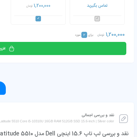
5510 Core i5-10310U 16GB
تماس بگیرید
1,200,000
تومان
RAM 512GB SSD
1,200,000
2
تومان
برای
مورد
افزو
نقد و بررسی اجمالی
 Latitude 5510 Core i5-10310U 16GB RAM 512GB SSD 15.6-inch | Silver color
نقد و بررسی لپ تاپ 15.6 اینچی Dell مدل Latitude 5510