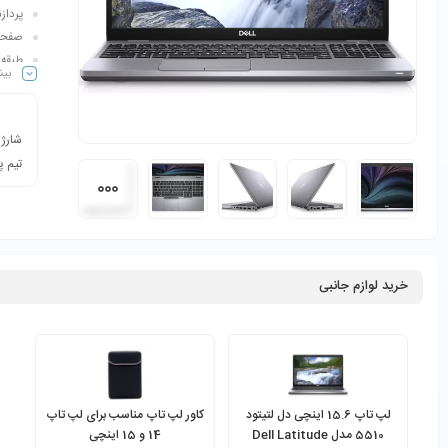
پردازنده گر
صفحه نمایش: 6
طبقه‌
بیش
شارژر
تیم پ
خرید لوازم جانبی
لپ تاپ 15.6 اینچی دل لتیتود
کاور لپ تاپ مناسب برای لپ تاپ
5510 مدل Dell Latitude
14 و 15 اینچی