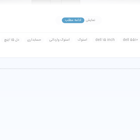
نمایش
ادامه مطلب
dell 5510
dell 15 inch
استوک
استوک وارداتی
حسابداری
دل 15 اینچ
ر و پایه ارائه می شود.