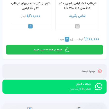
لپ تاپ 15.6 اینچی اچ پی 250
کاور لپ تاپ مناسب برای لپ تاپ
G5 مدل HP 250 G5
14 و 15 اینچی
Notebook PC Core i3-
تماس بگیرید
1,200,000
تومان
6006U 8GB 256GB SSD
1,200,000
2
تومان
برای
مورد
افزودن همه به سبد خرید
موجود نیست
ارتباط با فروش
تماس با کارشناسان