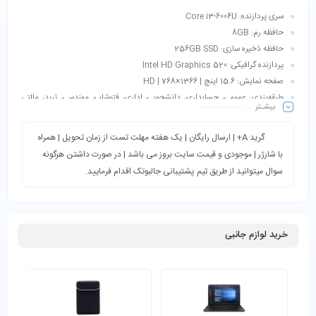
سری پردازنده: Core i3-6006U
حافظه رم: 8GB
حافظه ذخیره سازی: 256GB SSD
پردازنده گرافیکی: Intel HD Graphics 520
صفحه نمایش: 15.6 اینچ | 1366×768 | HD
طبقه‌بندی: عمومی، حسابداری، دانشجویی، اداری، فتوشاپ، مهندسی، ترید، مالتی
بیشـتر
مدیا و…
گرید A+ | ارسال رایگان | یک هفته مهلت تست از زمان تحویل | همراه
با شارژر | موجودی و قیمت سایت بروز می باشد | در صورت داشتن هرگونه
سوال میتوانید از طریق تیم پشتیبانی جالبوتک اقدام فرمایید.
خرید لوازم جانبی