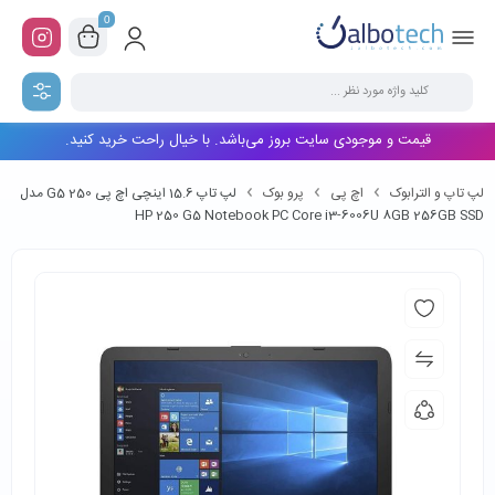
0
قیمت و موجودی سایت بروز می‌باشد. با خیال راحت خرید کنید.
لپ تاپ و الترابوک
اچ پی
پرو بوک
لپ تاپ 15.6 اینچی اچ پی 250 G5 مدل
HP 250 G5 Notebook PC Core i3-6006U 8GB 256GB SSD