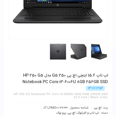
لپ تاپ 15.6 اینچی اچ پی 250 G5 مدل HP 250 G5
Notebook PC Core i3-6006U 8GB 256GB SSD
i3 | 8 | 256
HP 250 G5 Notebook PC Core I3-6006U 8GB RAM 256GB SSD
15.6 Inch | Black Color
برند:
اچ پی
شناسه محصول :
JT-LPMS01-3233
دسته :
لپ تاپ و الترابوک
,
اچ پی
,
پرو بوک