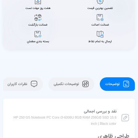
تضمین بهترین قیمت
هفت روز مهلت تست
ضمانت اصالت
ضمانت بازگشت
ارسال به تمام نقاط
بسته بندی مطمئن
توضیحات
توضیحات تکمیلی
نظرات کاربران
نقد و بررسی اجمالی
HP 250 G5 Notebook PC Core i3-6006U 8GB RAM 256GB SSD 15.6
inch | Black color
طراحی ظاهری