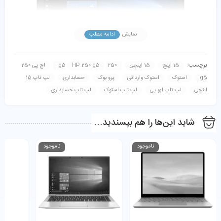
نمایش
ادامه مطلب
برچسب:
15 اینچ
15 اینچی
250 g5
HP 250 g5
اچ پی 250
g5
استوک
استوک وارداتی
پرو بوک
حسابداری
لپ تاپ 15
اینچی
لپ تاپ اچ پی
لپ تاپ استوک
لپ تاپ حسابداری
صفحه نمایش
شاید این‌ها را هم بپسندید…
صفحه ‌نمایش این لپ‌تاپ دست دوم در اندازه 15.6 اینچی و از نوع
TFT LED-backlit LCDمی باشد. وضوح نمایش تصویر در لپ تاپ
ناموجود
ناموجود
HP 250 G5 برابر با ۱۳۶۶x۷۶۸ مگاپیکسل می باشد که به خوبی از عهده
نمایش تصاویر با کیفیت HD بر می آید. یکی دیگر از ویژگی های این لپ
تاپ داشتن صفحه نمایش با روکش مات می باشد که مانع انعکاس نور
می شود و کیفیت لازم برای کار کردن در شرایط مختلف را در اختیار کاربر