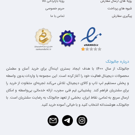
رویه های ارسال سفارش
رویه بازگردانی کالا
شیوه های پرداخت
حریم خصوصی
کیبورد و تاچ پد
پیگیری سفارش
تماس با ما
اچ پی 250 G5
را مانند دیگر محصولات خود با طراحی زیبا و خاصی به
بازار عرضه کرده است. این لپ تاپ دارای کیبورد جزیره‌ای و تاچ ‌پد با
کلیک جداگانه چپ و راست در پایین و دیگر امکانات به روز می باشد.
کلید های صفحه کلید به گونه ای هستند که هنگام تایپ و کارکردن با آن
درباره جالبوتک
ها سر و صدای زیادی ایجاد نشود. صفحه کلید لپ تاپ HP 250 G5
جالبوتک از سال 1400 با هدف ایجاد بستری ایده‌آل برای خرید آسان و مطمئن
علاوه بر بزرگ بودن و طراحی زیبا ، در مقابل نشت مایعات و ضربه نیز
محصولات دیجیتال فعالیت خود را آغاز کرده است. این مجموعه با واردات بدون واسطه
و پخش مستقیم لپ تاپ و کالای دیجیتال، تلاش می‌کند تجربه‌ای متفاوت از خرید را
مقاومت بالایی دارد.
برای مشتریان فراهم کند. پشتیبانی تیم فنی مجرب، ارائه خدماتی بی‌واسطه و امکان
ارسال سریع به تمامی نقاط ایران، بخشی از تعهد جالبوتک به رضایت مشتریان است. با
جالبوتک، هوشمندانه انتخاب کنید و با خیالی آسوده خرید کنید.