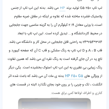
لپ تاپ 250 G5 تولید برند
HP
می باشد. بدنه این لپ تاپ از جنس
پلاستیک فشرده ساخته شده که علاوه بر اینکه در مقابل ضربه مقاوم
است، با وزنی معادل 2.19 کیلوگرم آن را به گزینه مناسبی جهت جابجایی
در محیط کار،دانشگاه و…. تبدیل کرده است. این لپ تاپ با ابعاد
384*254*24 به راحتی قابل جابجایی در محل کار و دانشگاه می باشد.
قاب A ، B و D لپ تاپ به رنگ مشکی و قاب C آن که صفحه کیبورد و
تاچ پد در آن جای گرفته است به رنگ نقره ای می باشد که همین تفاوت
رنگ زیبایی بی نظیری به این لپ تاپ استوک بخشیده است. یکی دیگر
از ویژگی های
HP 250 G5
بدنه ی مات آن می باشد که باعث شده اثر
انگشت ، لک و چربی را بر روی خود بجای نگذارد البته در قسمت های
کناری و اطراف لولاها کمی براق هست.