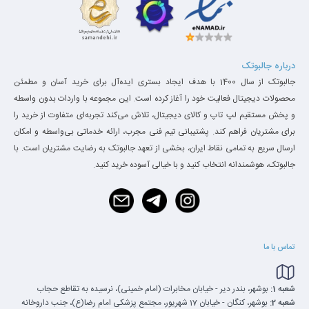
درباره جالبوتک
جالبوتک از سال 1400 با هدف ایجاد بستری ایده‌آل برای خرید آسان و مطمئن
محصولات دیجیتال فعالیت خود را آغاز کرده است. این مجموعه با واردات بدون واسطه
و پخش مستقیم لپ تاپ و کالای دیجیتال، تلاش می‌کند تجربه‌ای متفاوت از خرید را
برای مشتریان فراهم کند. پشتیبانی تیم فنی مجرب، ارائه خدماتی بی‌واسطه و امکان
ارسال سریع به تمامی نقاط ایران، بخشی از تعهد جالبوتک به رضایت مشتریان است. با
جالبوتک، هوشمندانه انتخاب کنید و با خیالی آسوده خرید کنید.
تماس با ما
ویژگی‌های برجسته
طراحی ارگونومیک:
بدنه آلومینیومی با وزن سبک و طراحی متعادل،
شعبه 1:
بوشهر، بندر دیر - خیابان مخابرات (امام خمینی)، نرسیده به تقاطع حجاب
شعبه 2:
بوشهر، کنگان - خیابان 17 شهریور، مجتمع پزشکی امام رضا(ع)، جنب داروخانه
استفاده طولانی‌مدت را بدون خستگی ممکن می‌سازد.