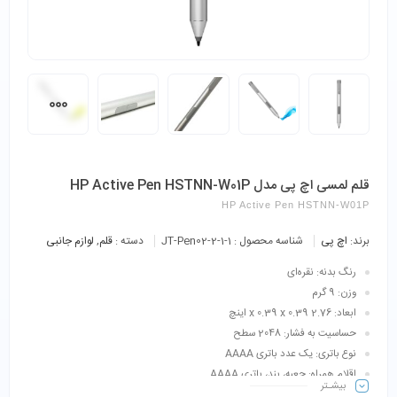
قلم لمسی اچ پی مدل HP Active Pen HSTNN-W01P
HP Active Pen HSTNN-W01P
برند:
اچ پی
شناسه محصول :
JT-Pen02-2-1-1
دسته :
قلم
,
لوازم جانبی
رنگ بدنه: نقره‌ای
وزن: 9 گرم
ابعاد: 2.76 x 0.39 x 0.39 اینچ
حساسیت به فشار:
2048 سطح
نوع باتری:
یک عدد باتری AAAA
اقلام همراه: جعبه، بند، باتری AAAA
بیشـتر
اورجینال