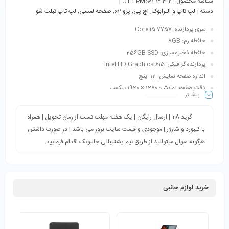
شناسه محصول :
JT-LPMS01-3-3-2
دسته :
لپ تاپ و الترابوک
,
اچ پی
,
پرو x2
,
صفحه لمسی
,
لپ تاپ تبلت شو
سری پردازنده: Core i5-7Y57
حافظه رم: 8GB
حافظه ذخیره سازی: 256GB SSD
پردازنده گرافیکی: Intel HD Graphics 615
اندازه صفحه نمایش: 12 اینچ
دقت صفحه نمایش: 1280 × 1920 پیکسل
بیشـتر
طبقه‌بندی: کاربری عمومی، اداری، دانش‌آموزی و دانشجویی، طراحی دیجیتال و
فتوشاپ، سرگرمی، کاربری خانگی، ترید، اتوکد و…
گرید A+ | ارسال رایگان | یک هفته مهلت تست از زمان تحویل | همراه
با کیبورد و شارژر | موجودی و قیمت سایت بروز می باشد | در صورت داشتن
هرگونه سوال میتوانید از طریق تیم پشتیبانی جالبوتک اقدام فرمایید.
خرید لوازم جانبی