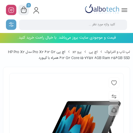
0
قیمت و موجودی سایت بروز می‌باشد. با خیال راحت خرید کنید.
لپ تاپ و الترابوک
اچ پی
پرو x2
اچ پی Pro X2 612 G2 مدل HP Pro X2
612 G2 Core i5-7Y57 8GB Ram 256GB SSD همراه با کیبورد