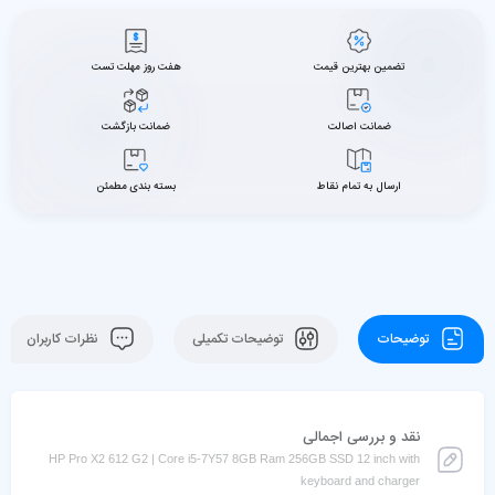
تضمین بهترین قیمت
هفت روز مهلت تست
ضمانت اصالت
ضمانت بازگشت
ارسال به تمام نقاط
بسته بندی مطمئن
توضیحات
توضیحات تکمیلی
نظرات کاربران
نقد و بررسی اجمالی
HP Pro X2 612 G2 | Core i5-7Y57 8GB Ram 256GB SSD 12 inch with
keyboard and charger