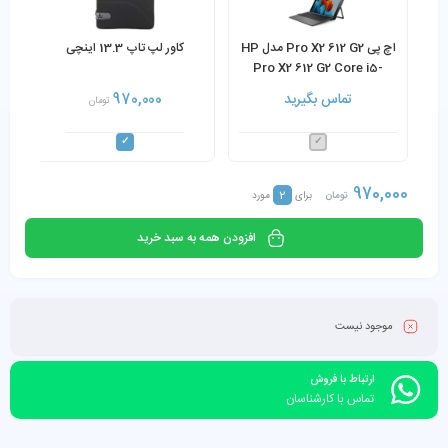
اچ پی Pro X2 612 G2 مدل HP
کاور لپ تاپ 13.3 اینچی
Pro X2 612 G2 Core i5-
7Y57 8GB Ram 256GB
تماس بگیرید
970,000
تومان
SSD همراه با کیبورد
970,000
2
تومان
برای
مورد
افزودن همه به سبد خرید
موجود نیست
ارتباط با فروش
تماس با کارشناسان