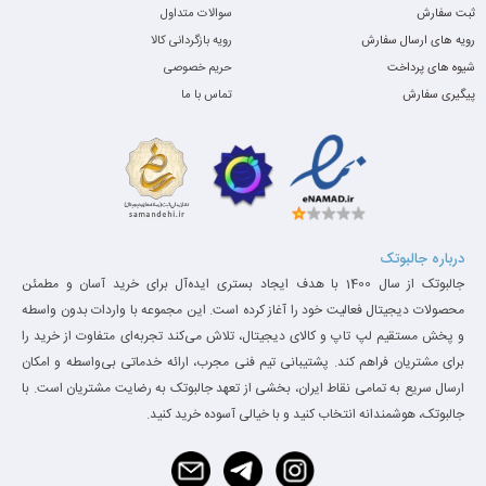
ثبت سفارش
سوالات متداول
رویه های ارسال سفارش
رویه بازگردانی کالا
شیوه های پرداخت
حریم خصوصی
پیگیری سفارش
تماس با ما
درباره جالبوتک
جالبوتک از سال 1400 با هدف ایجاد بستری ایده‌آل برای خرید آسان و مطمئن
محصولات دیجیتال فعالیت خود را آغاز کرده است. این مجموعه با واردات بدون واسطه
و پخش مستقیم لپ تاپ و کالای دیجیتال، تلاش می‌کند تجربه‌ای متفاوت از خرید را
پردازنده Intel Core i5-7Y57 – کم‌مصرف و
برای مشتریان فراهم کند. پشتیبانی تیم فنی مجرب، ارائه خدماتی بی‌واسطه و امکان
قدرتمند
ارسال سریع به تمامی نقاط ایران، بخشی از تعهد جالبوتک به رضایت مشتریان است. با
جالبوتک، هوشمندانه انتخاب کنید و با خیالی آسوده خرید کنید.
لپ‌تاپ
HP Pro X2 612 G2
مجهز به پردازنده
Intel Core i5-
7Y57
از نسل هفتم اینتل است. این پردازنده دارای
دو هسته و