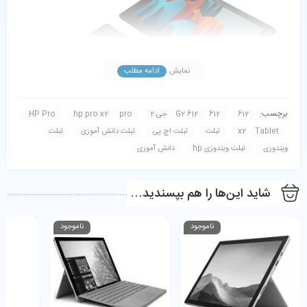
نمایش
ادامه مطلب
برچسب:
612
612 G2
612 جی 2
pro
hp pro x2
HP Pro
Tablet
x2
تبلت
تبلت اچ پی
تبلت دانش آموزی
تبلت
ویندوزی
تبلت ویندوزی hp
دانش آموزی
شاید این‌ها را هم بپسندید…
مشخصات فنی HP Pro X2 612 G2
ناموجود
ناموجود
✔
پردازنده (CPU):
Intel Core i5-7Y57 (نسل هفتم) – دو
هسته، چهار رشته، فرکانس پایه 1.2GHz و توربو تا 3.3GHz
✔
حافظه رم (RAM):
8GB DDR3L – سرعت بالا و مصرف کم