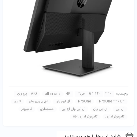
برچسب:
440 G4
440 جی4
HP پرو وان
all in one
AIO
ProOne 440 G4
ProOne
آل این وان
اچ پی پرو وان
اداری
ال این
ال این وان
ال این وان اچ پی
حسابداری
کامپیوتر
کامپیوتر اداری
کامپیوتر اداری HP
شاید این‌ها را هم بپسندید…