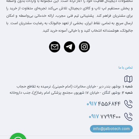
محصولات دیجیتال فعالیت خود را آغاز کرده است. این مجموعه با واردات بدون واسطه
و پخش مستقیم لپ تاپ و کالای دیجیتال، تلاش می‌کند تجربه‌ای متفاوت از خرید را
برای مشتریان فراهم کند. پشتیبانی تیم فنی مجرب، ارائه خدماتی بی‌واسطه و امکان
ارسال سریع به تمامی نقاط ایران، بخشی از تعهد جالبوتک به رضایت مشتریان است. با
جالبوتک، هوشمندانه انتخاب کنید و با خیالی آسوده خرید کنید.
تماس با ما
شعبه 1:
بوشهر، بندر دیر - خیابان مخابرات (امام خمینی)، نرسیده به تقاطع حجاب
شعبه 2:
بوشهر، کنگان - خیابان 17 شهریور، مجتمع پزشکی امام رضا(ع)، جنب داروخانه
0917
4556844
0917
7799400
info@jalbotech.com