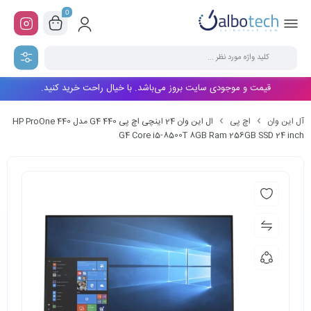
0
قیمت و موجودی سایت بروز می‌باشد. با خیال راحت خرید کنید.
آل این وان
اچ پی
ال این وان 24 اینچی اچ پی 440 G4 مدل HP ProOne 440
G4 Core i5-8500T 8GB Ram 256GB SSD 24 inch