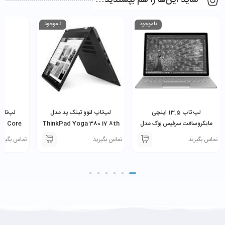
ناموجود
ناموجود
لپ تاپ 13.5 اینچی
لپ‌تاپ لنوو تینک پد مدل
لپ‌تاپ
مایکروسافت سرفیس بوک مدل
ThinkPad Yoga 380 i7 8th
60 Core
D 12.5″
8GB 256SSD 13.3″
Microsoft Surface Book
تماس بگیرید
تماس بگیرید
تماس بگیری
i5-6300U 8GB 256GB SSD