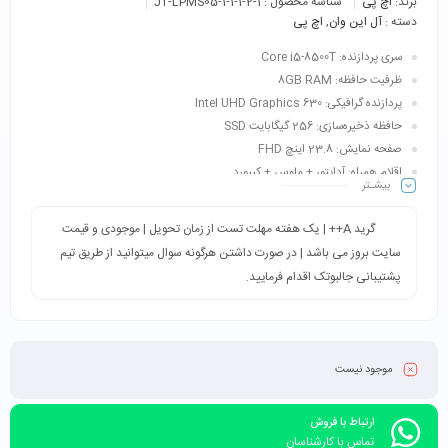
برند:
اچ پی
شناسه محصول :
JT-LPMS05-1-1-1-2-1
دسته :
آل این وان
,
اچ پی
سری پردازنده: Core i5-8500T
ظرفیت حافظه: 8GB RAM
پردازنده گرافیکی:
Intel UHD Graphics 630
حافظه ذخیره‌سازی: 256 گیگابایت SSD
صفحه نمایش: 23.8 اینچ FHD
اقلام همراه: آداپتور + ماوس + کیبورد
بیشـتر
کاربری: مناسب محیط های اداری، بیزینس، مهندسی، ترید، حسابداری، مشاهده
فیلم، فتوشاپ و…
گرید A++ | یک هفته مهلت تست از زمان تحویل | موجودی و قیمت
سایت بروز می باشد | در صورت داشتن هرگونه سوال میتوانید از طریق تیم
پشتیبانی جالبوتک اقدام فرمایید.
موجود نیست
ارتباط با فروش
تماس با کارشناسان