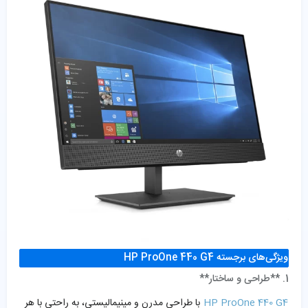
ویژگی‌های برجسته HP ProOne 440 G4
1. **طراحی و ساختار**
HP ProOne 440 G4
با طراحی مدرن و مینیمالیستی، به راحتی با هر