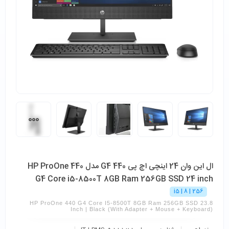
ال این وان 24 اینچی اچ پی 440 G4 مدل HP ProOne 440
G4 Core i5-8500T 8GB Ram 256GB SSD 24 inch
i5 | 8 | 256
HP ProOne 440 G4 Core I5-8500T 8GB Ram 256GB SSD 23.8
Inch | Black (with Adapter + Mouse + Keyboard)