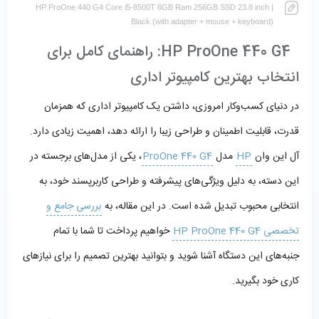
HP ProOne 440 G4 Core i5-8500T 8GB Ram 256GB SSD 23.8 inch |
Black (with adapter + mouse + keyboard)
HP ProOne 440 G4: راهنمای کامل برای
انتخاب بهترین کامپیوتر اداری
در دنیای کسب‌وکار امروزی، داشتن یک کامپیوتر اداری که همزمان
قدرت، قابلیت اطمینان و طراحی زیبا را ارائه دهد، اهمیت زیادی دارد.
آل این وان
HP
مدل
ProOne 440 G4
، یکی از مدل‌های برجسته در
این دسته، به دلیل ویژگی‌های پیشرفته و طراحی کاربرپسند خود، به
انتخابی محبوب تبدیل شده است. در این مقاله، به
بررسی جامع و
تخصصی HP ProOne 440 G4
خواهیم پرداخت تا شما با تمام
جنبه‌های این دستگاه آشنا شوید و بتوانید بهترین تصمیم را برای نیازهای
کاری خود بگیرید.