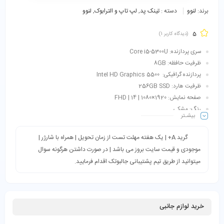
برند:
لنوو
دسته :
تینک پد
,
لپ تاپ و الترابوک
,
لنوو
5
(دیدگاه کاربر
1
)
سری پردازنده: Core i5-5300U
ظرفیت حافظه: 8GB
پردازنده گرافیکی: Intel HD Graphics 5500
ظرفیت هارد: 256GB SSD
صفحه نمایش: 1920×1080 | FHD | 14
رنگ: مشکی
بیشـتر
گرید A+ | یک هفته مهلت تست از زمان تحویل | همراه با شارژر |
موجودی و قیمت سایت بروز می باشد | در صورت داشتن هرگونه سوال
میتوانید از طریق تیم پشتیبانی جالبوتک اقدام فرمایید.
خرید لوازم جانبی