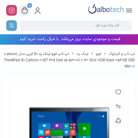
0
قیمت و موجودی سایت بروز می‌باشد. با خیال راحت خرید کنید.
لپ تاپ و الترابوک
لنوو
تینک پد
لپ تاپ لنوو تینک پد X1 کربن مدل Lenovo
ThinkPad X1 Carbon 20BT 3rd Gen i5-5300U 2.30 GHz 8GB Ram 256GB SSD
Win 10