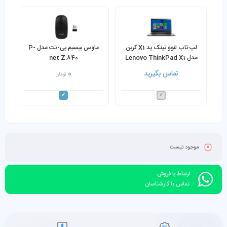
لپ تاپ لنوو تینک پد X1 کربن
ماوس بیسیم پی-نت مدل P-
مدل Lenovo ThinkPad X1
net Z.840
Carbon 20BT 3rd Gen i5-
تماس بگیرید
0
تومان
5300U 2.30 GHz 8GB Ram
256GB SSD Win 10
موجود نیست
ارتباط با فروش
تماس با کارشناسان