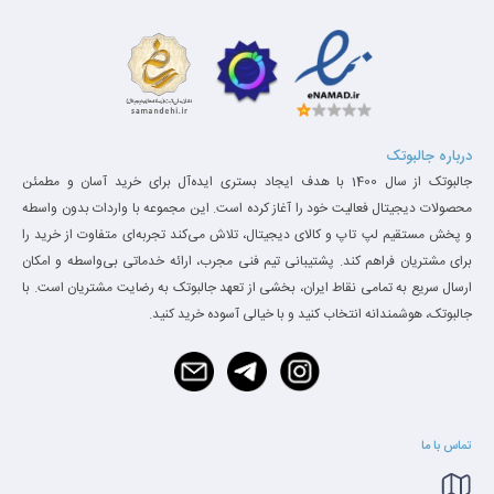
نمایشگری با وضوح تصویر مناسب
با توجه به اینکه لپ تاپ استوک ThinkPad X1 Carbon با هدف قابلیت
حمل بسیار بالا طراحی و ساخته شده است ، از نمایشگر 14 اینچی بهره
می برد . این نمایشگر قادر به نمایش تصاویر با رزولوشنی بالاتر از متوسط
درباره جالبوتک
جالبوتک از سال 1400 با هدف ایجاد بستری ایده‌آل برای خرید آسان و مطمئن
لپ تاپ های تجاری است . نمایشگر این لپ تاپ با بهره مندی از بک
محصولات دیجیتال فعالیت خود را آغاز کرده است. این مجموعه با واردات بدون واسطه
لایت LED و وضوح تصویر اچ دی پلاس ، امکاناتی بالاتر از استفاده
و پخش مستقیم لپ تاپ و کالای دیجیتال، تلاش می‌کند تجربه‌ای متفاوت از خرید را
برای مشتریان فراهم کند. پشتیبانی تیم فنی مجرب، ارائه خدماتی بی‌واسطه و امکان
روزمره از لپ تاپی با استفاده عمومی را ارائه می نماید . بنابراین می
ارسال سریع به تمامی نقاط ایران، بخشی از تعهد جالبوتک به رضایت مشتریان است. با
توانید علاوه بر کار روزانه ، جهت سرگرمی معمولی نیز از آن استفاده
جالبوتک، هوشمندانه انتخاب کنید و با خیالی آسوده خرید کنید.
نمایید .
کیبورد و تاچ پد X1 Carbon
تماس با ما
سطح زیرین صفحه کلید اولترابوک فوق العاده سبک X1 Carbon در