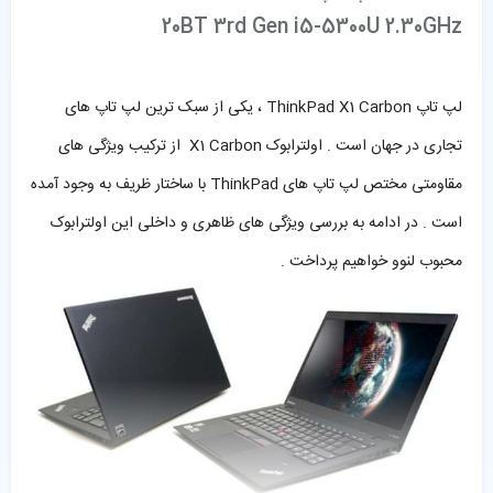
20BT 3rd Gen i5-5300U 2.30GHz
لپ تاپ ThinkPad X1 Carbon ، یکی از سبک ترین لپ تاپ های
تجاری در جهان است . اولترابوک X1 Carbon از ترکیب ویژگی های
مقاومتی مختص لپ تاپ های ThinkPad با ساختار ظریف به وجود آمده
است . در ادامه به بررسی ویژگی های ظاهری و داخلی این اولترابوک
محبوب لنوو خواهیم پرداخت .