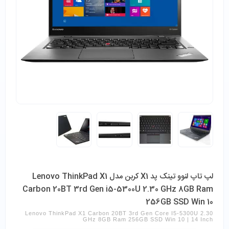
لپ تاپ لنوو تینک پد X1 کربن مدل Lenovo ThinkPad X1
Carbon 20BT 3rd Gen i5-5300U 2.30 GHz 8GB Ram
256GB SSD Win 10
Lenovo ThinkPad X1 Carbon 20BT 3rd Gen Core I5-5300U 2.30
GHz 8GB Ram 256GB SSD Win 10 | 14 Inch