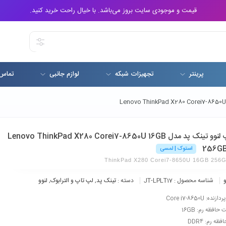
قیمت و موجودی سایت بروز می‌باشد. با خیال راحت خرید کنید.
پرینتر
تجهیزات شبکه
لوازم جانبی
تماس 
لپ تاپ لنوو تینک پد مدل Lenovo ThinkPad X280 Corei7-8650U 16GB
256G
استوک | لمسی
ThinkPad X280 Corei7-8650U 16GB 256
و
شناسه محصول :
JT-LPLT17
دسته :
تینک پد
,
لپ تاپ و الترابوک
,
لنوو
ده: Core i7-8650U
حافظه رم: 16GB
ظه رم: DDR4