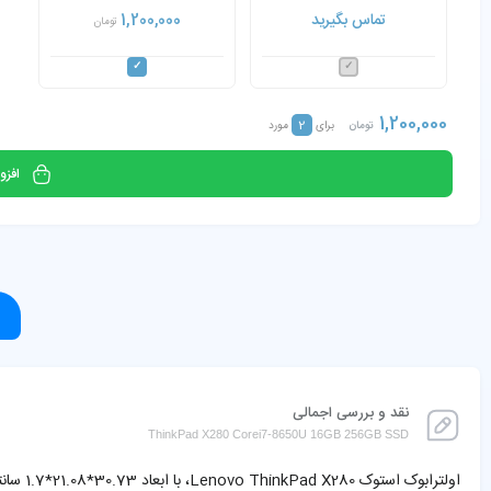
Corei7-8650U 16GB 256GB
تماس بگیرید
1,200,000
تومان
SSD
1,200,000
2
تومان
برای
مورد
افزو
نقد و بررسی اجمالی
ThinkPad X280 Corei7-8650U 16GB 256GB SSD