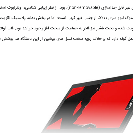
از بدنه ای به رنگ مشکی پرکلاغی بهره مند است. بدنه و قاب این اولتربوک استوک لنوو سری X200، از جنس ف