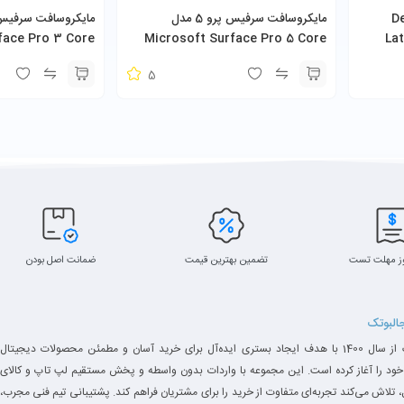
ود 7390 مدل Dell
مایکروسافت سرفیس پرو 5 مدل
face Pro 3 Core
Microsoft Surface Pro 5 Core
La
i5-7300U 8GB 256GB SSD به همراه
U 4GB 128GB SSD
5
کیبورد و شارژر
ز مهلت تست
تضمین بهترین قیمت
ضمانت اصل بودن
جالبوتک
جالبوتک از سال 1400 با هدف ایجاد بستری ایده‌آل برای خرید آسان و مطمئن محصولات دیجیتال
خود را آغاز کرده است. این مجموعه با واردات بدون واسطه و پخش مستقیم لپ تاپ و کالای
 تلاش می‌کند تجربه‌ای متفاوت از خرید را برای مشتریان فراهم کند. پشتیبانی تیم فنی مجرب،