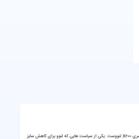
اولترابوک استوک Lenovo ThinkPad X280، با ابعاد 30.73*21.08*1.7 سانتی متر مکعب و وزن 1.26 کیلوگرم، یکی از سبک ترین و باریک ترین لپ تاپ های سری X200 لنووست. یکی از سیاست هایی که لنوو برای کاهش سایز