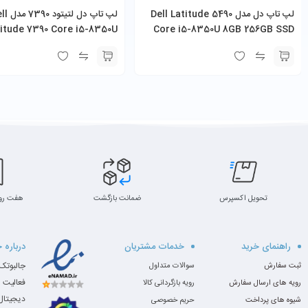
لپ تاپ دل مدل Dell Latitude 5490
لپ تاپ دل لتیت
Product Price:
13750000
titude 7390 Core i5-8350U
Core i5-8350U 8GB 256GB SSDِ
Product In-Stock:
InStock
(صفحه لمسی)
صفحه لمسی
امتیازدهی ویرایشگر:
5
تحویل اکسپرس
ضمانت بازگشت
هفت رو
راهنمای خرید
خدمات مشتریان
درباره 
ثبت سفارش
سوالات متداول
فعالیت 
رویه های ارسال سفارش
رویه بازگردانی کالا
دیجیتال،
شیوه های پرداخت
حریم خصوصی