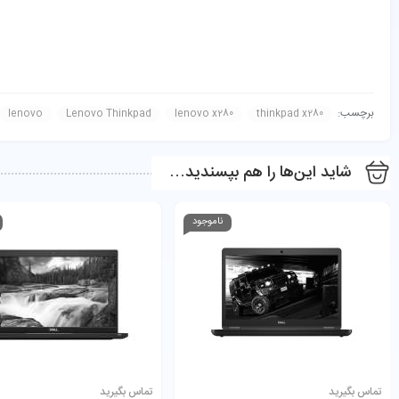
برچسب:
lenovo
Lenovo Thinkpad
lenovo x280
thinkpad x280
شاید این‌ها را هم بپسندید…
ناموجود
لپ تاپ لنوو تینک پد مدل ThinkPad X280 Corei7-8650U 16GB 256GB SSD
12.5 اینچ
Product Currency:
تومان
تماس بگیرید
تماس بگیرید