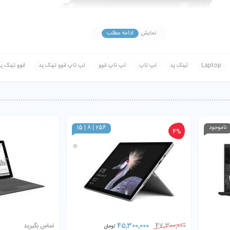
نمایش
ادامه مطلب
Laptop
تینک پد
لپ تاپ
لپ تاپ لنوو
لپ تاپ لنوو تینک پد
لنوو تینک پ
ناموجود
i5 | 8 | 256
4%
سری پردازنده: Core i7-8650U ظرفیت حافظه رم: 16GB نوع حافظه رم: DDR4 پردازنده گرافیکی
45,300,000
47,300,000
تماس بگیرید
تومان