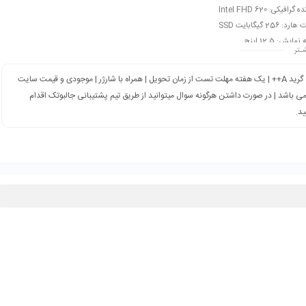
گرافیکی: Intel FHD 620
 256 گیگابایت SSD
ایش: 12.5 اینچ
ـتر
گرید A++ | یک هفته مهلت تست از زمان تحویل | همراه با شارژر | موجودی و قیمت سایت
می باشد | در صورت داشتن هرگونه سوال میتوانید از طریق تیم پشتیبانی جالبوتک اقدام
ید.