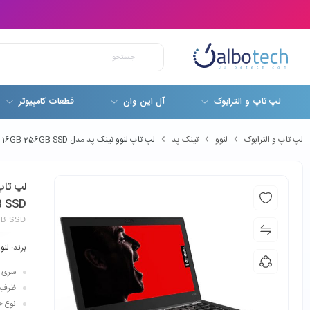
لپ تاپ و الترابوک
آل این وان
قطعات کامپیوتر
لپ تاپ و الترابوک
لنوو
تینک پد
لپ تاپ لنوو تینک پد مدل Lenovo ThinkPad X280 Corei7-8650U 16GB 256GB SSD
B SSD
GB SSD
برند:
لنو
سری پردازن
ظرفیت 
نوع حاف