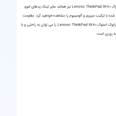
اولترابوک استوک Lenovo ThinkPad X280 در پیش گرفت، استفاده از باتری غیر قابل جداسازی (non-removable)، بود. از نظر زیبایی شناسی، اولترابوک استوک Lenovo ThinkPad X280 نیز همانند سایر تینک پدهای لنوو،
یبر کربن است؛ اما در بخش بدنه، پلاستیک تقویت شده با ترکیب منیزیم و آلومینیوم را مشاهده خواهید کرد. مقاومت
بدنه اولترابوک استوک Lenovo ThinkPad X280، نسبت به نسل پیشین تقویت شده و تحت فشار نیز قادر به حفاظت از سخت افزار خود خواهد بود. قاب اولترابوک استوک Lenovo ThinkPad X280 را می توان به راحتی و با