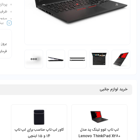
پردازنده 
ظرفیت هارد:
صفحه نم
بیش
بروز 
فرمای
خرید لوازم جانبی
لپ تاپ لنوو تینک پد مدل
کاور لپ تاپ مناسب برای لپ تاپ
Lenovo ThinkPad X280
14 و 15 اینچی