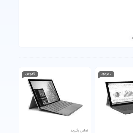
د
ناموجود
ناموجود
: Intel FHD 620 ظرفیت هارد: 256 گیگابایت SSD صفحه نمایش:
تماس بگیرید