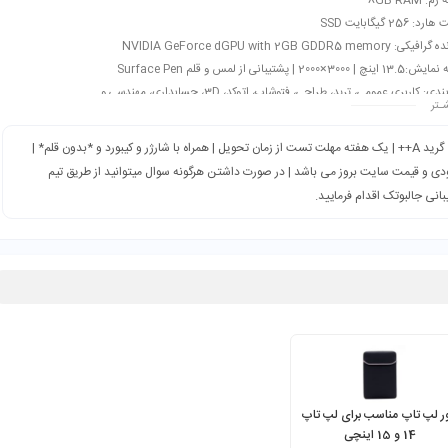
: 8GB RAM
 256 گیگابایت SSD
 NVIDIA GeForce dGPU with 2GB GDDR5 memory
300×2000 | پشتیبانی از لمس و قلم Surface Pen
دی: کاربری عمومی، ترید، طراحی، فتوشاپ، اتوکد، 3D، حسابداری، مهندسی و…
ـتر
گرید A++ | یک هفته مهلت تست از زمان تحویل | همراه با شارژر و کیبورد و *بدون قلم* |
ی و قیمت سایت بروز می باشد | در صورت داشتن هرگونه سوال میتوانید از طریق تیم
انی جالبوتک اقدام فرمایید.
ر لپ تاپ مناسب برای لپ تاپ
14 و 15 اینچی