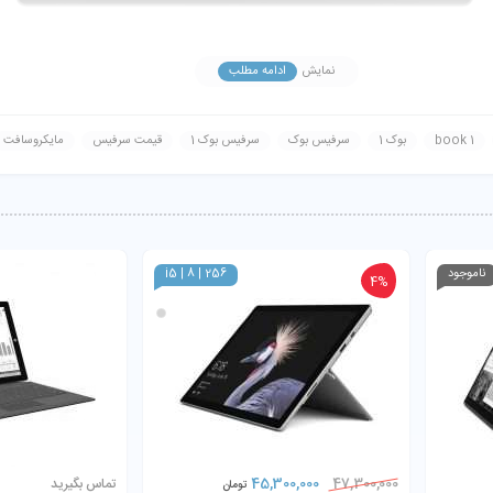
نمایش
ادامه مطلب
book 1
بوک 1
سرفیس بوک
سرفیس بوک 1
قیمت سرفیس
مایکروسافت
ناموجود
i5 | 8 | 256
4%
45,300,000
47,300,000
تماس بگیرید
تومان