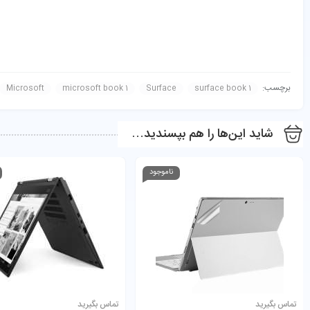
برچسب:
Microsoft
microsoft book 1
Surface
surface book 1
شاید این‌ها را هم بپسندید…
مشخصات فنی و قابلیت‌ها
پردازنده:
Intel Core i5-6300U (نسل ششم)
ناموجود
حافظه رم:
8GB
حافظه داخلی:
256GB SSD
کارت گرافیک:
Nvidia GeForce GPU 2GB (در بخش کیبورد)
نمایشگر:
13.5 اینچ PixelSense با وضوح 3000×2000 و پشتیبانی از لمس و قلم Surface Pen
وزن:
1.5 کیلوگرم (در حالت لپ‌تاپ)
سیستم‌عامل:
Windows 10 Pro (قابل ارتقا به نسخه‌های جدیدتر)
تماس بگیرید
تماس بگیرید