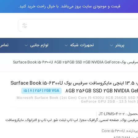
قیمت و موجودی سایت بروز می‌باشد. با خیال راحت خرید کنید.
پرینتر
تجهیزات شبکه
لوازم جانبی
تماس 
لپ تاپ 13.5 اینچی مایکروسافت سرفیس بوک Surface Book i5-6300U
8GB 256GB SSD 2GB NVIDIA Ge
i5 | 8 | 256 | 2GB VGA
Microsoft Surface Book (1st Gen) Core I5-6300U 8GB 256GB SSD 
GeForce GPU 2GB - 13.5 Inch |
حصول :
JT-LPMS04-2-2
رفیس بوک
,
صفحه لمسی
,
گرافیک‌ مجزا
,
لپ تاپ تبلت شو
,
لپ تاپ و الترابوک
,
مایکروسافت
ده: Core i5-6300U