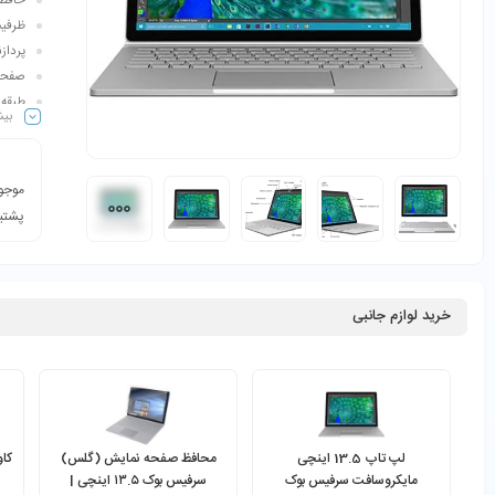
حافظه رم
ظرفیت هارد:
پردازنده گرافیکی:
صفحه نمایش:13.5 اینچ | 0
طبقه‌بن
بیش
موجود
پشتیب
خرید لوازم جانبی
لپ تاپ 13.5 اینچی
محافظ صفحه نمایش (گلس)
کاو
مایکروسافت سرفیس بوک
سرفیس بوک ۱۳.۵ اینچی |