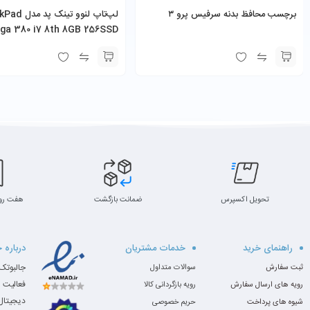
برچسب محافظ بدنه سرفیس پرو ۳
لپ‌تاپ لنوو تینک 
ga 380 i7 8th 8GB 256SSD
13.3″
تحویل اکسپرس
ضمانت بازگشت
هفت رو
راهنمای خرید
خدمات مشتریان
درباره 
ثبت سفارش
سوالات متداول
فعالیت 
رویه های ارسال سفارش
رویه بازگردانی کالا
دیجیتال،
شیوه های پرداخت
حریم خصوصی