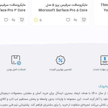
پد مدل ThinkPad
مایکروسافت سرفیس پرو 5 مدل
face Pro 3 Core
Microsoft Surface Pro 5 Core
Yo
i5-7300U 8GB 256GB SSD به همراه
U 4GB 128GB SSD
5
کیبورد و شارژر
ز مهلت تست
تضمین بهترین قیمت
ضمانت اصل بودن
جالبوتک
جالبوتک از سال 1400 با هدف ایجاد بستری ایده‌آل برای خرید آسان و مطمئن محصولات دیجیتال
خود را آغاز کرده است. این مجموعه با واردات بدون واسطه و پخش مستقیم لپ تاپ و کالای
 تلاش می‌کند تجربه‌ای متفاوت از خرید را برای مشتریان فراهم کند. پشتیبانی تیم فنی مجرب،