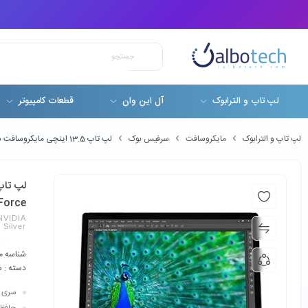
لپ تاپ و الترابوک
آل این وان
قطعات کامپیوتر
لپ تاپ و الترابوک
مایکروسافت
سرفیس بوک
لپ تاپ 13.5 اینچی مایکروسافت سرفیس بوک Surface Book i5-6300U 8GB 256GB SSD 2GB NVIDIA GeForce
Force
NVIDIA
 Silver
شناسه م
دسته :
س
سری پردازن