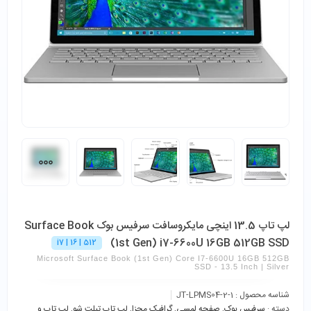
لپ تاپ 13.5 اینچی مایکروسافت سرفیس بوک Surface Book
(1st Gen) i7-6600U 16GB 512GB SSD
i7 | 16 | 512
Microsoft Surface Book (1st Gen) Core I7-6600U 16GB 512GB
SSD - 13.5 Inch | Silver
شناسه محصول :
JT-LPMS04-2-1
دسته :
سرفیس بوک
,
صفحه لمسی
,
گرافیک‌ مجزا
,
لپ تاپ تبلت شو
,
لپ تاپ و