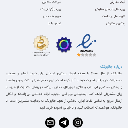
ثبت سفارش
سوالات متداول
رویه های ارسال سفارش
رویه بازگردانی کالا
شیوه های پرداخت
حریم خصوصی
پیگیری سفارش
تماس با ما
طراحی و ساخت
قابلیت جدا شدن نمایشگر
یکی از ویژگی‌های کلیدی
Surface Book
امکان جدا کردن نمایشگر از
کیبورد است که آن را به یک تبلت قدرتمند تبدیل می‌کند. این ویژگی به
لطف لولای خاص مایکروسافت امکان‌پذیر شده و برای طراحان،
درباره جالبوتک
جالبوتک از سال 1400 با هدف ایجاد بستری ایده‌آل برای خرید آسان و مطمئن
دانشجویان و کاربران حرفه‌ای که به یک تبلت قدرتمند با سیستم‌عامل
محصولات دیجیتال فعالیت خود را آغاز کرده است. این مجموعه با واردات بدون واسطه
ویندوز نیاز دارند، بسیار کاربردی است.
و پخش مستقیم لپ تاپ و کالای دیجیتال، تلاش می‌کند تجربه‌ای متفاوت از خرید را
برای مشتریان فراهم کند. پشتیبانی تیم فنی مجرب، ارائه خدماتی بی‌واسطه و امکان
ارسال سریع به تمامی نقاط ایران، بخشی از تعهد جالبوتک به رضایت مشتریان است. با
جالبوتک، هوشمندانه انتخاب کنید و با خیالی آسوده خرید کنید.