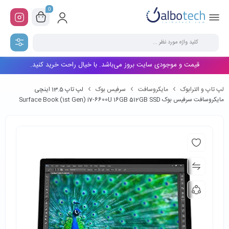
0
قیمت و موجودی سایت بروز می‌باشد. با خیال راحت خرید کنید.
لپ تاپ و الترابوک
مایکروسافت
سرفیس بوک
لپ تاپ 13.5 اینچی
مایکروسافت سرفیس بوک Surface Book (1st Gen) i7-6600U 16GB 512GB SSD