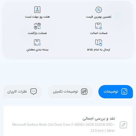
تضمین بهترین قیمت
هفت روز مهلت تست
ضمانت اصالت
ضمانت بازگشت
ارسال به تمام نقاط
بسته بندی مطمئن
توضیحات
توضیحات تکمیلی
نظرات کاربران
نقد و بررسی اجمالی
Microsoft Surface Book (1st Gen) Core i7-6600U 16GB 512GB SSD -
13.5 inch | Silver