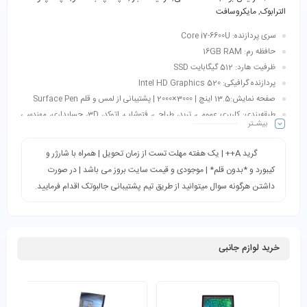
الترابوک
,
مایکروسافت
سری پردازنده: Core i7-6600U
حافظه رم: 16GB RAM
ظرفیت هارد: 512 گیگابایت SSD
پردازنده گرافیکی: Intel HD Graphics 520
صفحه نمایش:13.5 اینچ | 3000×2000 | پشتیبانی از لمس و قلم Surface Pen
طبقه‌بندی: کاربری عمومی، ترید، طراحی، فتوشاپ، اتوکد، 3D، حسابداری، مهندسی
بیشـتر
و…
گرید A++ | یک هفته مهلت تست از زمان تحویل | همراه با شارژر و
کیبورد و *بدون قلم* | موجودی و قیمت سایت بروز می باشد | در صورت
داشتن هرگونه سوال میتوانید از طریق تیم پشتیبانی جالبوتک اقدام فرمایید.
خرید لوازم جانبی