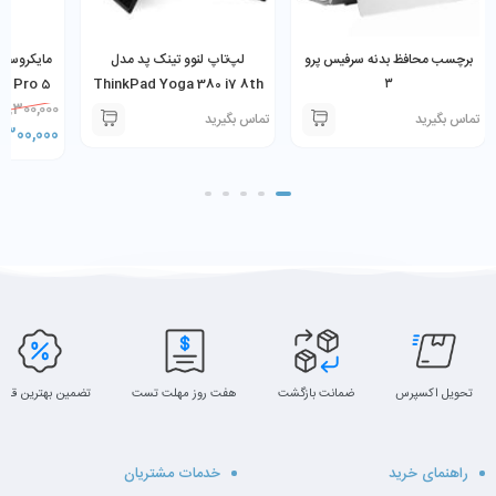
نمایشگر:
13.5 اینچ PixelSense با وضوح 3000×2000 و پشتیبانی از لمس و
قلم Surface Pen
برچسب محافظ بدنه سرفیس پرو
لپ‌تاپ لنوو تینک پد مدل
وزن:
1.5 کیلوگرم (در حالت لپ‌تاپ)
ce Pro 5
ThinkPad Yoga 380 i7 8th
۳
سیستم‌عامل:
Windows 10 Pro (قابل ارتقا به نسخه‌های جدیدتر)
U 8GB
7,300,000
8GB 256SSD 13.3″
تماس بگیرید
تماس بگیرید
,300,000
تحویل اکسپرس
ضمانت بازگشت
هفت روز مهلت تست
تضمین بهترین قیم
راهنمای خرید
خدمات مشتریان