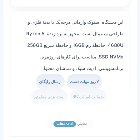
این دستگاه
استوک وارداتی درجه‌یک
با بدنهٔ فلزی و
طراحی مینیمال است. مجهز به پردازندهٔ
Ryzen 5
4680U
، حافظهٔ رم
16GB
و حافظهٔ سریع
256GB
SSD NVMe
. مناسب برای کارهای روزمره،
برنامه‌نویسی، ادیت سبک و تماشای محتوا.
۷ روز مهلت تست
ارسال رایگان
ضمانت اصالت کالا
بسته بندی مطمئن
نمایش
ادامه مطلب