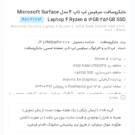
مایکروسافت سرفیس لپ تاپ 4 مدل Microsoft Surface
Laptop 4 Ryzen 5 16GB 256GB SSD
R5 | 16 | 256
Microsoft Surface Laptop 4 Ryzen 5 16GB RAM 256GB SSD 13.5-
Inch | Black
برند:
مایکروسافت
شناسه محصول :
JT-LPMS15412-1-1-2
دسته :
لپ تاپ و الترابوک
,
سرفیس لپ تاپ
,
صفحه لمسی
,
مایکروسافت
پردازنده: Ryzen 5
حافظه رم: 16GB RAM LPDDR4X
حافظه ذخیره سازی: 256GB SSD
پردازنده گرافیکی: Intel Iris Xe Graphics
صفحه نمایش: 13.5 اینچ PixelSense با رزولوشن 2496×1664
طبقه‌بندی: برنامه‌نویسی، طراحی گرافیک، ویرایش ویدئو، کارهای مهندسی و
بیشـتر
چندوظیفه‌ای پیشرفته، ترید، حسابداری، مالتی مدیا، فتوشاپ، آفیس، دانشجویی و…
گرید A++ | ارسال رایگان | یک هفته مهلت تست از زمان تحویل |
همراه با شارژر | موجودی و قیمت سایت بروز می باشد | در صورت داشتن
هرگونه سوال میتوانید از طریق تیم پشتیبانی جالبوتک اقدام فرمایید.