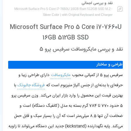
نقد و بررسی اجمالی
Microsoft Surface Pro 5 Core i7-7660U 16GB Ram 512GB SSD M.2 -
Silver Color | with Original Keyboard and Charger
Microsoft Surface Pro 5 Core i7-7660U
16GB 512GB SSD
نقد و بررسی مایکروسافت سرفیس پرو 5
طراحی و ساختار
سرفیس پرو 5 از کمپانی محبوب
مایکروسافت
دارای طراحی زیبا و
حرفه‌ای با بدنه‌ای از جنس آلیاژ منیزیوم است که
فروشگاه جالبوتک
با
بهترین قیمت این محصول را وارد بازار ایران می‌کند. وزن سرفیس پرو
5 حدود 770 تا 784 گرم بسته به مدل (کانفیگ دستگاه) است و
ضخامت آن تنها 8.5 میلی‌متر است که آن را بسیار سبک و قابل حمل
می‌کند. پایه نگهدارنده (kickstand) جدید این دستگاه می‌تواند تا زاویه