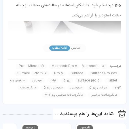
165 درجه خم شود، که امکان استفاده در حالت‌های مختلف از جمله
حالت استودیو را فراهم می‌کند.
نمایش
ادامه مطلب
برچسب:
Microsoft
Microsoft Pro 5
Microsoft
5 Pro
صفحه نمایش
Surface
Pro 2017
Pro 5
Surface
Surface Pro 2017
Tablet
surface pro 5
پرو 5
تبلت
سرفیس
سرفیس پرو
صفحه نمایش 12.3 اینچی PixelSense با رزولوشن 2736 × 1824
2017
سرفیس پرو 5
سورفیس
سورفیس پرو 5
مایکروسافت
پیکسل و تراکم پیکسلی 267 پیکسل در اینچ کیفیت تصویر بسیار بالایی
مایکروسافت سرفیس
مایکروسافت سرفیس پرو 2017
را ارائه می‌دهد. این صفحه نمایش از چند لمس همزمان (تا 10 نقطه) و
شاید این‌ها را هم بپسندید…
قلم سرفیس پشتیبانی می‌کند. تکنولوژی PixelSense همچنین باعث
نمایش دقیق‌تر رنگ‌ها و تصاویر با جزئیات بیشتر می‌شود.
ناموجود
ناموجود