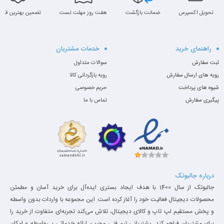
تحویل اکسپرس
ضمانت بازگشت
هفت روز مهلت تست
تضمین بهترین قیم
حافظه و ذخیره‌سازی
سرفیس پرو 5 با گزینه‌های مختلفی از حافظه رم و ذخیره‌سازی SSD
راهنمای خرید
خدمات مشتریان
ارائه می‌شود:
ثبت سفارش
سوالات متداول
حافظه رم
: 4 گیگابایت، 8 گیگابایت یا 16 گیگابایت
رویه های ارسال سفارش
رویه بازگردانی کالا
ذخیره‌سازی (SSD)
: 128 گیگابایت، 256 گیگابایت، 512 گیگابایت یا 1 ترابایت
شیوه های پرداخت
حریم خصوصی
این دستگاه از حافظه‌های سریع SSD استفاده می‌کند که سرعت بالایی
پیگیری سفارش
تماس با ما
در بوت کردن سیستم و اجرای برنامه‌ها دارد.
درباره جالبوتک
جالبوتک از سال 1400 با هدف ایجاد بستری ایده‌آل برای خرید آسان و مطمئن
محصولات دیجیتال فعالیت خود را آغاز کرده است. این مجموعه با واردات بدون واسطه
و پخش مستقیم لپ تاپ و کالای دیجیتال، تلاش می‌کند تجربه‌ای متفاوت از خرید را
برای مشتریان فراهم کند. پشتیبانی تیم فنی مجرب، ارائه خدماتی بی‌واسطه و امکان