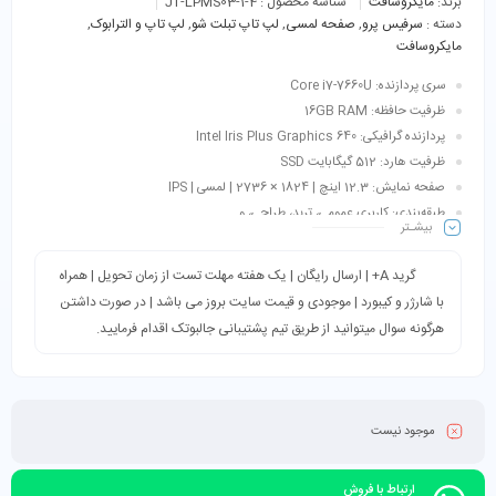
برند:
مایکروسافت
شناسه محصول :
JT-LPMS03-1-4
دسته :
سرفیس پرو
,
صفحه لمسی
,
لپ تاپ تبلت شو
,
لپ تاپ و الترابوک
,
مایکروسافت
سری پردازنده: Core i7-7660U
ظرفیت حافظه: 16GB RAM
پردازنده گرافیکی: Intel Iris Plus Graphics 640
ظرفیت هارد: 512 گیگابایت SSD
صفحه نمایش: 12.3 اینچ | 1824 × 2736 | لمسی | IPS
طبقه‌بندی: کاربری عمومی، ترید، طراحی، و…
بیشـتر
اقلام همراه: کیبورد + شارژر + کابل برق
گرید A+ | ارسال رایگان | یک هفته مهلت تست از زمان تحویل | همراه
با شارژر و کیبورد | موجودی و قیمت سایت بروز می باشد | در صورت داشتن
هرگونه سوال میتوانید از طریق تیم پشتیبانی جالبوتک اقدام فرمایید.
موجود نیست
ارتباط با فروش