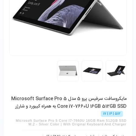
مایکروسافت سرفیس پرو 5 مدل Microsoft Surface Pro 5
Core i7-7660U 16GB 512GB SSD به همراه کیبورد و شارژر
i7 | 16 | 512
Microsoft Surface Pro 5 Core I7-7660U 16GB Ram 512GB SSD
M.2 - Silver Color | With Original Keyboard And Charger