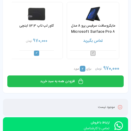
مایکروسافت سرفیس پرو 8 مدل
کاور لپ تاپ 13.3 اینچی
Microsoft Surface Pro 8
Core i7-1185G7 16GB
تماس بگیرید
970,000
تومان
512GB SSD به همراه کیبورد و
شارژر
970,000
2
تومان
برای
مورد
افزودن همه به سبد خرید
موجود نیست
ارتباط با فروش
تماس با کارشناسان