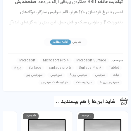
گیگابایت حافظه SSD
عملکردی بی‌نظیر ارائه می‌دهد.
صفحه‌نمایش
لمسی با نرخ تازه‌سازی 120 هرتز، قلم سرفیس سازگار، درگاه‌های
تاندربولت 4 و طراحی سبک و قابل حمل
، این مدل را به گزینه‌ای ایده‌آل
برای
دانشجویان، طراحان، برنامه‌نویسان و کاربران حرفه‌ای
تبدیل کرده
است.
نمایش
ادامه مطلب
برچسب:
Microsoft
Microsoft Pro 8
Microsoft Surface
Tablet
Surface Pro 8
surface pro 5
Surface
پرو 8
تبلت
سرفیس
سرفیس پرو 8
سورفیس
سورفیس‌ پرو
سورفیس پرو 8
مایکروسافت
مایکروسافت سرفیس
شاید این‌ها را هم بپسندید…
ناموجود
ناموجود