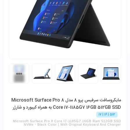
مایکروسافت سرفیس پرو 8 مدل Microsoft Surface Pro 8
Core i7-1185G7 16GB 512GB SSD به همراه کیبورد و شارژر
i7 | 16 | 512
Microsoft Surface Pro 8 Core I7-1185G7 16GB Ram 512GB SSD
NVMe - Black Color | With Original Keyboard And Charger