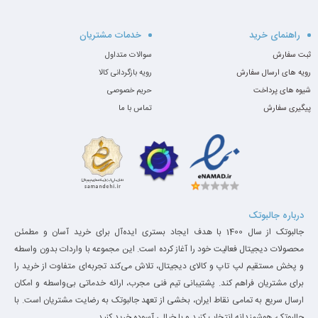
حافظه داخلی
512 گیگابایت NVMe PCIe 4.0 با سرعت خواندن و نوشتن
راهنمای خرید
خدمات مشتریان
(SSD)
فوق‌العاده
ثبت سفارش
سوالات متداول
13 اینچ PixelSense، رزولوشن 2880×1920، نرخ تازه‌سازی 120
رویه های ارسال سفارش
رویه بازگردانی کالا
صفحه‌نمایش
هرتز، پشتیبانی از Dolby Vision
شیوه های پرداخت
حریم خصوصی
پیگیری سفارش
تماس با ما
Intel Iris Xe Graphics، عملکرد عالی در کارهای گرافیکی و
کارت گرافیک
پردازشی
2x USB-C (Thunderbolt 4)، Surface Connect، جک
درگاه‌ها
3.5mm هدفون
سیستم‌عامل
Windows 10/11 Pro با امکانات امنیتی و مدیریتی پیشرفته
درباره جالبوتک
وزن
891 گرم (بدون کیبورد) – 1.17 کیلوگرم (با کیبورد)
جالبوتک از سال 1400 با هدف ایجاد بستری ایده‌آل برای خرید آسان و مطمئن
عمر باتری
تا 16 ساعت استفاده ترکیبی
محصولات دیجیتال فعالیت خود را آغاز کرده است. این مجموعه با واردات بدون واسطه
و پخش مستقیم لپ تاپ و کالای دیجیتال، تلاش می‌کند تجربه‌ای متفاوت از خرید را
دلایل خرید سرفیس پرو 8 استوک از جالبوتک
برای مشتریان فراهم کند. پشتیبانی تیم فنی مجرب، ارائه خدماتی بی‌واسطه و امکان
1.
عملکرد پردازشی قدرتمند و مناسب برای کارهای حرفه‌ای
ارسال سریع به تمامی نقاط ایران، بخشی از تعهد جالبوتک به رضایت مشتریان است. با
جالبوتک، هوشمندانه انتخاب کنید و با خیالی آسوده خرید کنید.