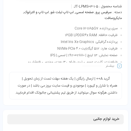
شناسه محصول :
JT-LPMS03-1-5
دسته :
سرفیس پرو
,
صفحه لمسی
,
لپ تاپ تبلت شو
,
لپ تاپ و الترابوک
,
مایکروسافت
سری پردازنده: Core i7-1185G7
ظرفیت حافظه: 16GB LPDDR4x RAM
پردازنده گرافیکی: Intel Iris Xe Graphics
ظرفیت هارد: 512 گیگابایت NVMe PCIe 4.0
صفحه نمایش: 13 اینچ | 2880×1920 | لمسی | IPS
طبقه‌بندی: کاربری عمومی، ترید، طراحی 3 بعدی، مهندسی، فتوشاپ و…
بیشـتر
اقلام همراه: کیبورد + شارژر + کابل برق
گرید A++ | ارسال رایگان | یک هفته مهلت تست از زمان تحویل |
همراه با شارژر و کیبورد | موجودی و قیمت سایت بروز می باشد | در صورت
داشتن هرگونه سوال میتوانید از طریق تیم پشتیبانی جالبوتک اقدام فرمایید.
خرید لوازم جانبی