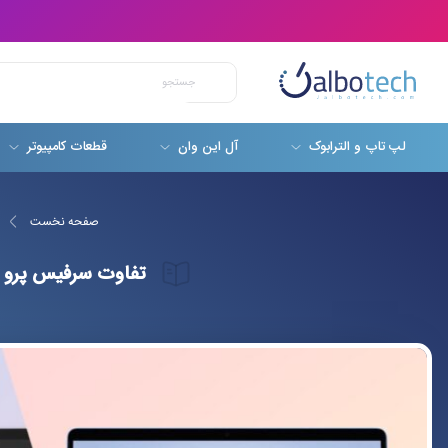
لپ تاپ و الترابوک
آل این وان
قطعات کامپیوتر
صفحه نخست
تفاوت سرفیس پرو ها با یکدیگر (از س