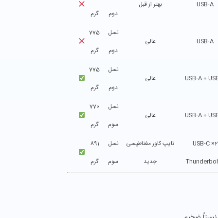
USB-A
بهتر از قبل
دوم
گرم
نسل
775
USB-A
عالی
دوم
گرم
نسل
775
USB-A + US
عالی
دوم
گرم
نسل
770
USB-A + US
عالی
سوم
گرم
2× USB-C
تایپ کاور مغناطیسی
نسل
891
Thunderbol
جدید
سوم
گرم
نسبتاً ضخیم.