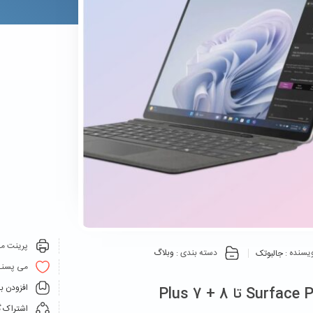
پرینت مق
یسنده :
جالبوتک
دسته بندی :
وبلاگ
می پسنـ
افزودن ب
اشتراک گ