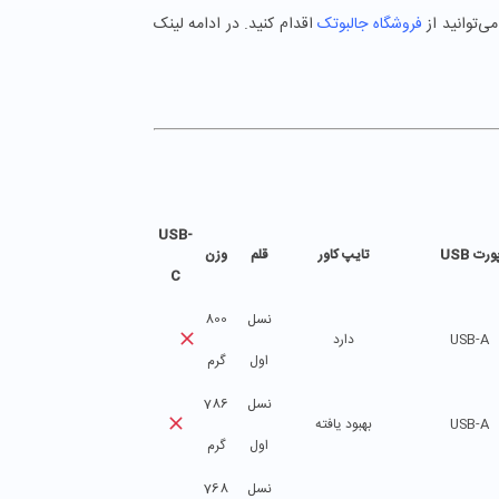
ی‌توانید از
فروشگاه جالبوتک
اقدام کنید. در ادامه لینک
USB-
ورت USB
تایپ کاور
قلم
وزن
C
نسل
800
USB-A
دارد
اول
گرم
نسل
786
USB-A
بهبود یافته
اول
گرم
نسل
768