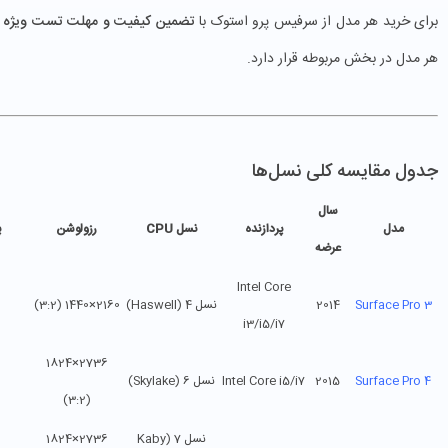
برای خرید هر مدل از سرفیس پرو استوک با
تضمین کیفیت و مهلت تست ویژه
م
هر مدل در بخش مربوطه قرار دارد.
جدول مقایسه کلی نسل‌ها
سال
مدل
پردازنده
نسل CPU
رزولوشن
پ
عرضه
Intel Core
Surface Pro 3
2014
نسل 4 (Haswell)
2160×1440 (3:2)
i3/i5/i7
2736×1824
Surface Pro 4
2015
Intel Core i5/i7
نسل 6 (Skylake)
(3:2)
نسل 7 (Kaby
2736×1824