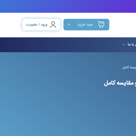
سبد خرید
ورود / عضویت
0
با ما