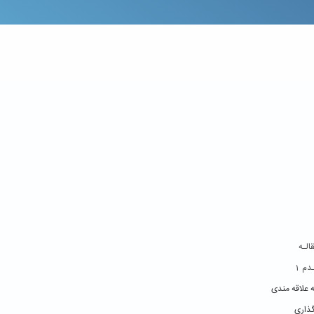
الـه
1
دم
ه علاقه مندی
ذاری