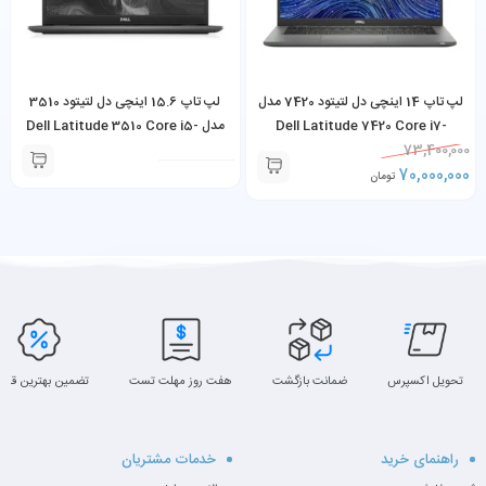
لپ تاپ 14 اینچی دل لتیتود 7420 مدل
لپ تاپ 15.6 اینچی دل لتیتود 3510
Dell Latitude 7420 Core i7-
مدل Dell Latitude 3510 Core i5-
10210U 8GB RAM 256GB SSD
1185G7 16GB RAM 256GB SSD
73,400,000
70,000,000
تومان
تحویل اکسپرس
ضمانت بازگشت
هفت روز مهلت تست
تضمین بهترین قیم
راهنمای خرید
خدمات مشتریان