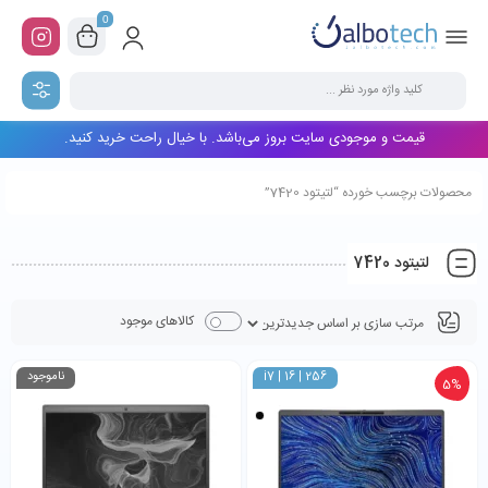
0
قیمت و موجودی سایت بروز می‌باشد. با خیال راحت خرید کنید.
محصولات برچسب خورده “لتیتود 7420”
لتیتود 7420
کالاهای موجود
i7 | 16 | 256
ناموجود
5%