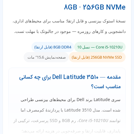
8GB · 256GB NVMe
نسخهٔ استوک بیزنسی و قابل ارتقا؛ مناسب برای محیط‌های اداری،
دانشجویی و کارهای روزمره — موجود در
جالبوتک
با مهلت تست.
Core i5-10210U — نسل 10
8GB DDR4 (قابل ارتقا)
256GB NVMe SSD (قابل ارتقا)
صفحه‌نمایش 15.6″ مات
مقدمه — Dell Latitude 3510 برای چه کسانی
مناسب است؟
سری
Latitude
برند Dell برای محیط‌های بیزنسی طراحی
شده است. مدل
Latitude 3510
با پردازندهٔ کم‌مصرف اما
توانمند
Core i5-10210U
، رم 8GB و SSD پرسرعت، ترکیبی از
پایداری، قابلیت ارتقا و صرفه‌جویی در هزینه ارائه می‌دهد؛