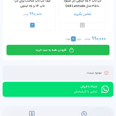
لپ تاپ 15.6 اینچی دل لتیتود
کیف لپ تاپ مناسب برای لپ
3510 مدل Dell Latitude
تاپ 14 و 15 اینچی
3510 Core i5-10210U 8GB
تماس بگیرید
990,000
تومان
RAM 256GB SSD
990,000
2
تومان
برای
مورد
افزودن همه به سبد خرید
موجود نیست
ارتباط با فروش
تماس با کارشناسان