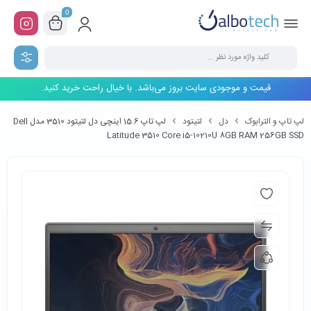
0
قیمت و موجودی سایت بروز می‌باشد. با خیال راحت خرید کنید.
لپ تاپ و الترابوک
دل
لتیتود
لپ تاپ 15.6 اینچی دل لتیتود 3510 مدل Dell
Latitude 3510 Core i5-10210U 8GB RAM 256GB SSD