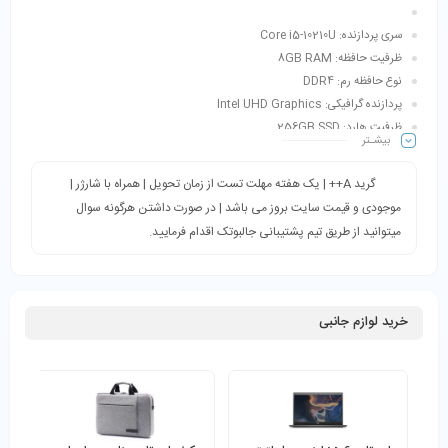
سری پردازنده: Core i5-10210U
ظرفیت حافظه: 8GB RAM
نوع حافظه رم: DDR4
پردازنده گرافیکی: Intel UHD Graphics
ظرفیت هارد: 256GB SSD
بیشـتر
صفحه نمایش: 15.6 اینچ FHD
رنگ: مشکی
گرید A++ | یک هفته مهلت تست از زمان تحویل | همراه با شارژر |
موجودی و قیمت سایت بروز می باشد | در صورت داشتن هرگونه سوال
میتوانید از طریق تیم پشتیبانی جالبوتک اقدام فرمایید.
خرید لوازم جانبی