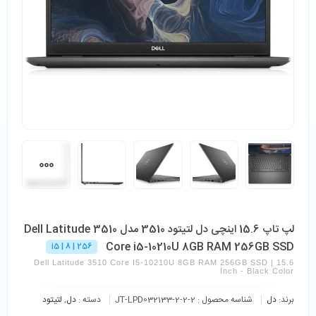
لپ تاپ 15.6 اینچی دل لتیتود 3510 مدل Dell Latitude 3510
Core i5-10210U 8GB RAM 256GB SSD
i5 | 8 | 256
Dell Latitude 3510 Core I5-10210U 8GB RAM 256GB SSD | 15.6
Inch - Black Color
برند:
دل
شناسه محصول :
JT-LPD032133-2-2-2
دسته :
دل
,
لتیتود