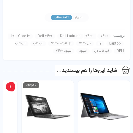
مناسب شرکت‌ها، کارکنان اداری، اساتید و دانشجویان. در
نمایش
ادامه مطلب
ادامه بررسی کامل، مشخصات فنی دقیق و مقایسهٔ تخصصی
برای تصمیم‌گیری بهتر ارائه شده است.
برچسب:
Core i7
Dell 7420
Dell Latitude
7420 i7
7420
Laptop
i7
دل 7420
دل لتیتود 7420
لپ تاپ
لپ تاپ
مشخصات فنی کامل — Dell Latitude 3510 (مدل: i5-
DELL
لپ تاپ دل
لتیتود
لتیتود 7420
10210U / 8GB / 256GB)
شاید این‌ها را هم بپسندید…
Intel Core i5-10210U — نسل 10
پردازنده (CPU)
— 4 هسته / 8 ترد — تا 4.2GHz
ناموجود
1%
8GB DDR4 (یک اسلات آزاد یا دو
حافظه رم (RAM)
اسلات بسته به کانفیگ) — قابل ارتقا
تا 32GB
256GB NVMe SSD — دارای اسلات
حافظه
M.2 اضافی (در بعضی کانفیگ‌ها) —