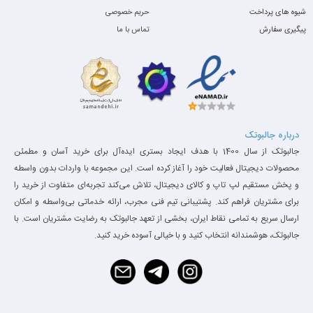
سیستم‌عامل
نصب‌شده (بسته به موجودی)
شیوه های پرداخت
حریم خصوصی
پیگیری سفارش
تماس با ما
TPM، اسلات ارتقا، قاب قابل
قابلیت‌ها
سرویس، کیبورد مقاوم، امکان نصب
SSD دوم
توجه: این دستگاه با گرید A++ در فروشگاه جالبوتک موجود می‌باشد.
درباره جالبوتک
جالبوتک از سال 1400 با هدف ایجاد بستری ایده‌آل برای خرید آسان و مطمئن
عملکرد، تست‌ها و موارد استفاده پیشنهادی
محصولات دیجیتال فعالیت خود را آغاز کرده است. این مجموعه با واردات بدون واسطه
و پخش مستقیم لپ تاپ و کالای دیجیتال، تلاش می‌کند تجربه‌ای متفاوت از خرید را
بوت سریع و بارگذاری نرم‌افزارها به‌خاطر NVMe SSD — تجربه
برای مشتریان فراهم کند. پشتیبانی تیم فنی مجرب، ارائه خدماتی بی‌واسطه و امکان
کاربری چابک در کارهای روزمره.
8GB رم برای کارهای مولتی‌تسکینگ پایه کافی است؛ برای پروژه‌های
ارسال سریع به تمامی نقاط ایران، بخشی از تعهد جالبوتک به رضایت مشتریان است. با
سنگین پیشنهاد می‌شود به 16GB ارتقا دهید.
جالبوتک، هوشمندانه انتخاب کنید و با خیالی آسوده خرید کنید.
گرافیک یکپارچه Intel UHD مناسب ادیت سبک تصویر، تماشای ویدئو و
اجرای نرم‌افزارهای غیرگرافیکی است؛ برای تدوین و گیمینگ قوی
مناسب نیست.
پایداری ساخت، پورت‌های کامل و وجود Ethernet، این دستگاه را برای
محیط‌های کاری که نیاز به اتصال سیمی دارند ایده‌آل می‌کند.