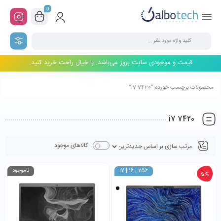
0
قیمت و موجودی سایت بروز می‌باشد. با خیال راحت خرید کنید.
محصولات برچسب خورده “7420 i7”
7420 i7
کالاهای موجود
i7 | 16 | 256
ناموجود
5%