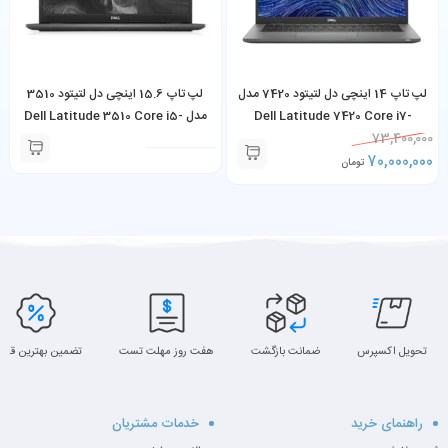
لپ تاپ 14 اینچی دل لتیتود 7420 مدل
لپ تاپ 15.6 اینچی دل لتیتود 3510
Dell Latitude 7420 Core i7-
مدل Dell Latitude 3510 Core i5-
10210U 8GB RAM 256GB SSD
1185G7 16GB RAM 256GB SSD
73,400,000
70,000,000
تومان
تحویل اکسپرس
ضمانت بازگشت
هفت روز مهلت تست
تضمین بهترین قیم
راهنمای خرید
خدمات مشتریان