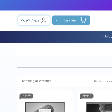
سبد خرید
ورود / عضویت
0
با ما
Showing all 6 results
رین
به زودی
ناموجود
ناموجود