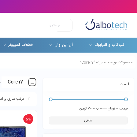
لپ تاپ و الترابوک
آل این وان
قطعات کامپیوتر
محصولات برچسب خورده “Core i7”
Core i7
قیمت
قيمت:
—
0 تومان
70,000,000 تومان
5%
صافی