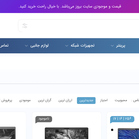
قیمت و موجودی سایت بروز می‌باشد. با خیال راحت خرید کنید.
پرینتر
تجهیزات شبکه
لوازم جانبی
تماس 
محبوبیت
امتیاز
جدیدترین
ارزان ترین
گران ترین
موجودی
پرفروش ت
i7 | 16 | 256
ناموجود