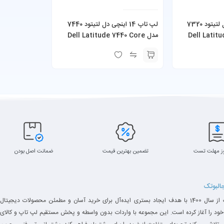
لپ تاپ 13 اینچی دل لتیتود 7320
لپ تاپ 14 اینچی دل لتیتود 7440
Dell Latitud
مدل Dell Latitude 7440 Core
i7-4600U 8GB RAM 256GB SSD
i7-1185G7
ز مهلت تست
تضمین بهترین قیمت
ضمانت اصل بودن
جالبوتک
جالبوتک از سال 1400 با هدف ایجاد بستری ایده‌آل برای خرید آسان و مطمئن محصولات دیجیتال
خود را آغاز کرده است. این مجموعه با واردات بدون واسطه و پخش مستقیم لپ تاپ و کالای