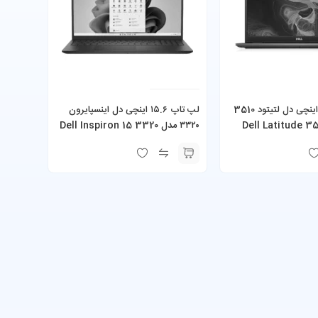
لپ تاپ 15.6 اینچی دل لتیتود 3510
لپ تاپ ۱۵.۶ اینچی دل اینسپایرون
Dell Latitude 3510
۳۳۲۰ مدل Dell Inspiron 15 3320
Ryzen 5825U 16GB RAM 512GB
i5-10210U 8GB RA
SSD