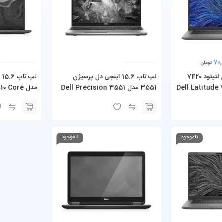
70,
تومان
لپ تاپ 14 اینچی دل لتیتود 7420
لپ تاپ 15.6 اینچی دل پرسیژن
Dell Latitude 7-
3551 مدل Dell Precision 3551
مدل  Core
M 256GB SSD
Core i7-10850H 16GB RAM
1185G7 16G
512GB SSD
ناموجود
ناموجود