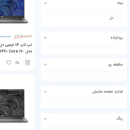
برند
دل
000,000
73,400,000
پردازنده
مدل 420 Core i7
B RAM 256GB SSD
حافظه رم
اندازه صفحه نمایش
رنگ