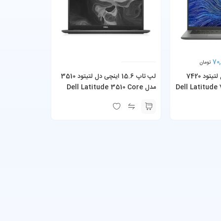
70,
تومان
لپ تاپ 14 اینچی دل لتیتود 7420
لپ تاپ 15.6 اینچی دل لتیتود 3510
Dell Latitude 7-
مدل Dell Latitude 3510 Core
i5-10210U 8GB RAM 256GB SSD
1185G7 16G