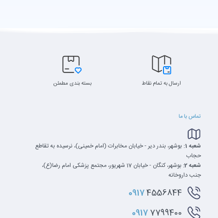
ارسال به تمام نقاط
بسته بندی مطمئن
تماس با ما
شعبه 1:
بوشهر، بندر دیر - خیابان مخابرات (امام خمینی)، نرسیده به تقاطع
حجاب
شعبه 2:
بوشهر، کنگان - خیابان 17 شهریور، مجتمع پزشکی امام رضا(ع)،
جنب داروخانه
0917
4556844
0917
7799400