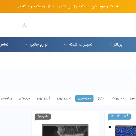
قیمت و موجودی سایت بروز می‌باشد. با خیال راحت خرید کنید.
پرینتر
تجهیزات شبکه
لوازم جانبی
تماس 
محبوبیت
امتیاز
جدیدترین
ارزان ترین
گران ترین
موجودی
پرفروش ت
i7 | 16 | 256
ناموجود