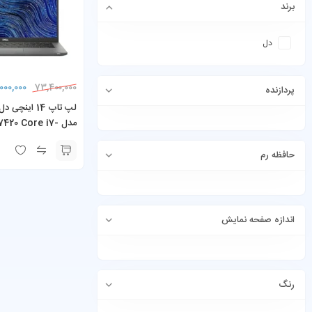
برند
دل
000,000
73,400,000
پردازنده
مدل 420 Core i7
B RAM 256GB SSD
حافظه رم
اندازه صفحه نمایش
رنگ