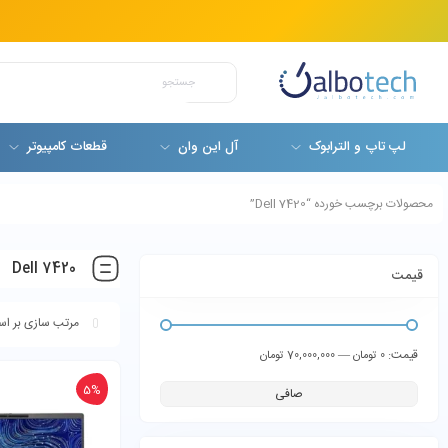
لپ تاپ و الترابوک
آل این وان
قطعات کامپیوتر
محصولات برچسب خورده “Dell 7420”
Dell 7420
قیمت
قيمت:
—
0 تومان
70,000,000 تومان
5%
صافی