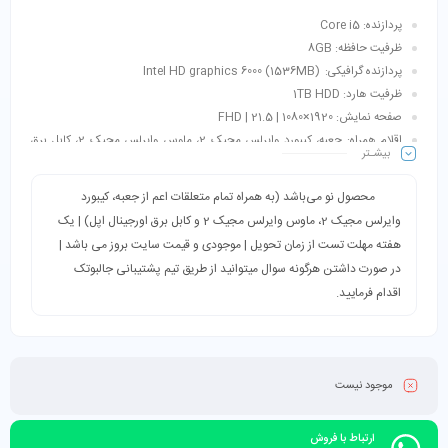
پردازنده: Core i5
ظرفیت حافظه: 8GB
پردازنده گرافیکی: Intel HD graphics 6000 (1536MB)
ظرفیت هارد: 1TB HDD
صفحه نمایش: 1920×1080 | FHD | 21.5
اقلام همراه: جعبه، کیبورد وایرلس مجیک 2، ماوس وایرلس مجیک 2، کابل برق
بیشـتر
اورجینال اپل
رنگ: نقره ای
محصول نو می‌باشد (به همراه تمام متعلقات اعم از جعبه، کیبورد
وایرلس مجیک 2، ماوس وایرلس مجیک 2 و کابل برق اورجینال اپل) | یک
هفته مهلت تست از زمان تحویل | موجودی و قیمت سایت بروز می باشد |
در صورت داشتن هرگونه سوال میتوانید از طریق تیم پشتیبانی جالبوتک
اقدام فرمایید.
موجود نیست
ارتباط با فروش