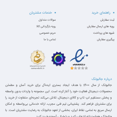
در قسمت سخت افزاری از پردازنده ی i5 استفاده شده است که به
خوبی برنامه های پردازشی گرافیکی نیمه سنگین را هندل می کند.
راهنمای خرید
خدمات مشتریان
صفحه‌ی نمایش iMac بدون‌ شک بهترین و باکیفیت‌ترین نمونه در بین
ثبت سفارش
سوالات متداول
رویه های ارسال سفارش
رویه بازگردانی کالا
تمامی All-in-One های موجود است. آل این وان آی مک iMac A1418
شیوه های پرداخت
حریم خصوصی
2015 پردازنده i5 با صفحه 21.5 اینچی با کیفیت تصویر FHD تولید شده‌
پیگیری سفارش
تماس با ما
است. اما مهم‌ترین پیشرفت در نسل جدید iMac ها در قطعات سخت‌
افزاری ست که بر اساس تست‌های انجام گرفته، سرعت و کارایی
سیستم تا 20 درصد نسبت به مدل‌های قبلی افزایش پیدا کرده است.
درباره جالبوتک
جالبوتک از سال 1400 با هدف ایجاد بستری ایده‌آل برای خرید آسان و مطمئن
محصولات دیجیتال فعالیت خود را آغاز کرده است. این مجموعه با واردات بدون واسطه
و پخش مستقیم لپ تاپ و کالای دیجیتال، تلاش می‌کند تجربه‌ای متفاوت از خرید را
برای مشتریان فراهم کند. پشتیبانی تیم فنی مجرب، ارائه خدماتی بی‌واسطه و امکان
ارسال سریع به تمامی نقاط ایران، بخشی از تعهد جالبوتک به رضایت مشتریان است. با
جالبوتک، هوشمندانه انتخاب کنید و با خیالی آسوده خرید کنید.