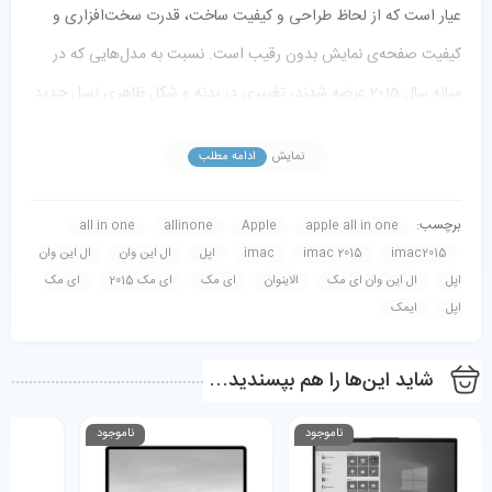
عیار است که از لحاظ طراحی و کیفیت ساخت، قدرت سخت‌افزاری و
کیفیت صفحه‌ی نمایش بدون رقیب است. نسبت به مدل‌هایی که در
میانه سال 2015 عرضه شدند، تغییری در بدنه و شکل ظاهری نسل جدید
این دستگاه ایجاد نشده و همچنان با همان بدنه آلومینیومی خیره‌کننده و
نمایش
ادامه مطلب
چشم‌نواز مواجه هستیم. بدنه‌ای باریک که در لبه‌ها تنها 5 میلی‌متر
ضخامت دارد و با بالاترین استانداردهای ممکن ساخته شده است.
برچسب:
all in one
allinone
Apple
apple all in one
imac2015
imac 2015
imac
اپل
ال این وان
ال این وان
اپل
ال این وان ای مک
الاینوان
ای مک
ای مک 2015
ای مک
اپل
ایمک
شاید این‌ها را هم بپسندید…
ناموجود
ناموجود