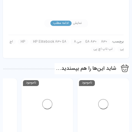
نمایش
ادامه مطلب
برچسب:
830 G8
830 جی 8
HP Elitebook 830 G8
HP
اچ
پی
لپ تاپ اچ پی
شاید این‌ها را هم بپسندید…
ناموجود
ناموجود
مشخصات کلی HP EliteBook 830 G8
مشخصات
توضیحات
پردازنده
Intel Core i7-1185G7 (نسل یازدهم، 4 هسته / 8 رشته،