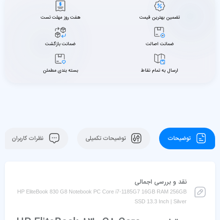
تضمین بهترین قیمت
هفت روز مهلت تست
ضمانت اصالت
ضمانت بازگشت
ارسال به تمام نقاط
بسته بندی مطمئن
توضیحات
توضیحات تکمیلی
نظرات کاربران
نقد و بررسی اجمالی
HP EliteBook 830 G8 Notebook PC Core i7-1185G7 16GB RAM 256GB
SSD 13.3 Inch | Silver