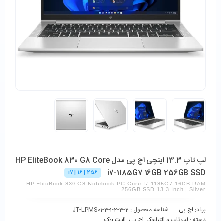
لپ تاپ 13.3 اینچی اچ پی مدل HP EliteBook 830 G8 Core
i7-1185G7 16GB 256GB SSD
256 | 16 | i7
HP EliteBook 830 G8 Notebook PC Core I7-1185G7 16GB RAM
256GB SSD 13.3 Inch | Silver
برند:
اچ پی
شناسه محصول :
JT-LPMS01-3-1-2-3-2
دسته :
لپ تاپ و الترابوک
,
اچ پی
,
الیت بوک