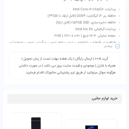
پردازنده: Intel Core i7-1185G7
حافظه رم: 16 گیگابایت DDR4 (قابل ارتقاء تا 64GB)
حافظه ذخیره سازی: 256GB SSD (قابل ارتقا)
پردازنده گرافیکی: Intel Iris Xe
صفحه نمایش: 13.3 اینچ | FHD | 1920 x 1080
طبقه‌بندی: فتوشاپ، دانشجویی، ترید، برنامه نویسی، وبگردی، عمومی، حسابداری،
بیشـتر
اتوکد، طراحی و…
گرید A++ | ارسال رایگان | یک هفته مهلت تست از زمان تحویل |
همراه با شارژر | موجودی و قیمت سایت بروز می باشد | در صورت داشتن
هرگونه سوال میتوانید از طریق تیم پشتیبانی جالبوتک اقدام فرمایید.
خرید لوازم جانبی