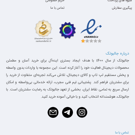
شیوه های پرداخت
حریم خصوصی
قاب
پیگیری سفارش
تماس با ما
بدنه‌ی تمام فلزی، طراحی مینیمال، رنگ نقره‌ای مات و ابعاد جمع‌وجور
باعث شده‌اند EliteBook 830 G8 به یکی از خوش‌ساخت‌ترین
لپ‌تاپ‌های تجاری دنیا تبدیل شود.
استفاده از آلیاژ آلومینیوم ضمن سبک بودن، دوام بالایی در برابر فشار،
درباره جالبوتک
ضربه و سایش ایجاد کرده است.
جالبوتک از سال 1400 با هدف ایجاد بستری ایده‌آل برای خرید آسان و مطمئن
محصولات دیجیتال فعالیت خود را آغاز کرده است. این مجموعه با واردات بدون واسطه
و پخش مستقیم لپ تاپ و کالای دیجیتال، تلاش می‌کند تجربه‌ای متفاوت از خرید را
برای مشتریان فراهم کند. پشتیبانی تیم فنی مجرب، ارائه خدماتی بی‌واسطه و امکان
ارسال سریع به تمامی نقاط ایران، بخشی از تعهد جالبوتک به رضایت مشتریان است. با
جالبوتک، هوشمندانه انتخاب کنید و با خیالی آسوده خرید کنید.
تماس با ما