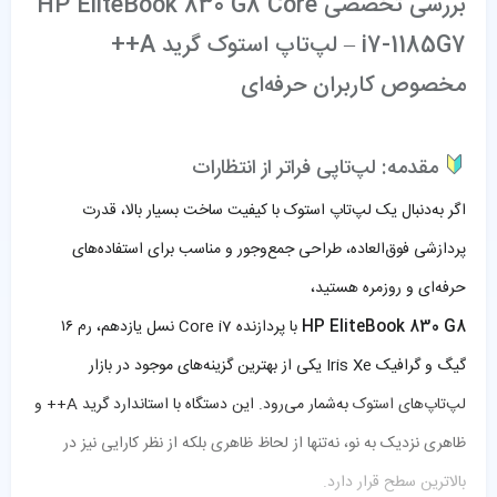
بررسی تخصصی HP EliteBook 830 G8 Core
i7-1185G7 – لپ‌تاپ استوک گرید A++
مخصوص کاربران حرفه‌ای
مقدمه: لپ‌تاپی فراتر از انتظارات
اگر به‌دنبال یک لپ‌تاپ استوک با کیفیت ساخت بسیار بالا، قدرت
پردازشی فوق‌العاده، طراحی جمع‌وجور و مناسب برای استفاده‌های
حرفه‌ای و روزمره هستید،
HP EliteBook 830 G8
با پردازنده Core i7 نسل یازدهم، رم ۱۶
گیگ و گرافیک Iris Xe یکی از بهترین گزینه‌های موجود در بازار
لپ‌تاپ‌های استوک
به‌شمار می‌رود. این دستگاه با استاندارد گرید A++ و
ظاهری نزدیک به نو، نه‌تنها از لحاظ ظاهری بلکه از نظر کارایی نیز در
بالاترین سطح قرار دارد.