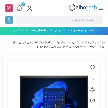
0
قیمت و موجودی سایت بروز می‌باشد. با خیال راحت خرید کنید.
لپ تاپ و الترابوک
اچ پی
الیت بوک
لپ تاپ 13.3 اینچی اچ پی مدل HP
EliteBook 830 G8 Core i7-1185G7 16GB 256GB SSD