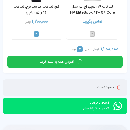
لپ تاپ 14 اینچی اچ پی مدل
کاور لپ تاپ مناسب برای لپ تاپ
HP EliteBook 840 G8 Core
14 و 15 اینچی
i7-1185G7 16GB 256GB
تماس بگیرید
1,200,000
تومان
SSD
1,200,000
2
تومان
برای
مورد
افزودن همه به سبد خرید
موجود نیست
ارتباط با فروش
تماس با کارشناسان