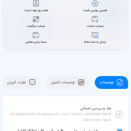
تضمین بهترین قیمت
هفت روز مهلت تست
ضمانت اصالت
ضمانت بازگشت
ارسال به تمام نقاط
بسته بندی مطمئن
توضیحات
توضیحات تکمیلی
نظرات کاربران
نقد و بررسی اجمالی
HP EliteBook 840 G8 Notebook PC Core i7-1185G7 16GB RAM 256GB
SSD 14 Inch | Silver