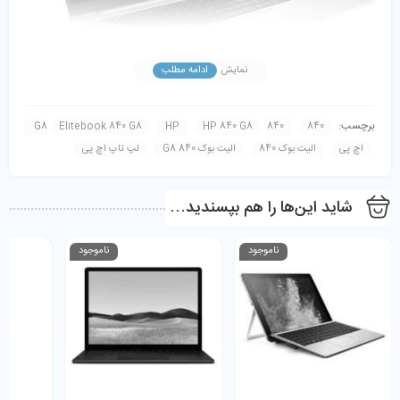
نمایش
ادامه مطلب
مشخصات فنی لپ‌تاپ HP EliteBook 840 G8
برچسب:
Elitebook 840 G8
HP
HP 840 G8
840 G8
840
پردازنده: Intel Core i7-1185G7 نسل یازدهم با فرکانس تا 4.8GHz
اچ پی
الیت بوک 840
الیت بوک 840 G8
لپ تاپ اچ پی
رم: 16 گیگابایت DDR4
حافظه ذخیره‌سازی: 256 گیگابایت SSD NVMe
گرافیک: Intel Iris Xe
شاید این‌ها را هم بپسندید…
صفحه‌نمایش: 14 اینچ Full HD IPS با روکش مات
وزن: حدود 1.3 کیلوگرم
ناموجود
ناموجود
بدنه: آلومینیومی و بسیار مقاوم