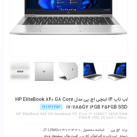
لپ تاپ 14 اینچی اچ پی مدل HP EliteBook 840 G8 Core
i7-1185G7 16GB 256GB SSD
256 | 16 | i7
HP EliteBook 840 G8 Notebook PC Core I7-1185G7 16GB RAM
256GB SSD 14 Inch | Silver
برند:
اچ پی
شناسه محصول :
JT-LPMS01-3-1-2-3-2-1
دسته :
لپ تاپ و الترابوک
,
اچ پی
,
الیت بوک
,
پیشنهاد ویژه