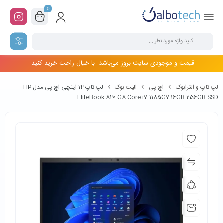
0
قیمت و موجودی سایت بروز می‌باشد. با خیال راحت خرید کنید.
لپ تاپ و الترابوک
اچ پی
الیت بوک
لپ تاپ 14 اینچی اچ پی مدل HP
EliteBook 840 G8 Core i7-1185G7 16GB 256GB SSD