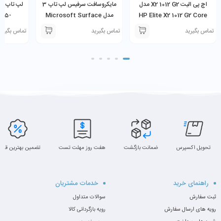
اچ پی الیت X2 1012 G2 مدل
مایکروسافت سرفیس لپ تاپ 3
HP Elite X2 1012 G2 Core
مدل Microsoft Surface
 15-
-1035G1
Laptop 3 Core i5-1035G7
i7-7600U 16GB Ram 256GB
تماس بگیرید
تماس بگیرید
تماس بگیری
SSD همراه با کیبورد
8GB 256GB SSD
SSD
تحویل اکسپرس
ضمانت بازگشت
هفت روز مهلت تست
تضمین بهترین قیم
طراحی و کیفیت ساخت
راهنمای خرید
خدمات مشتریان
سری EliteBook همیشه با طراحی مینیمال، کیفیت ساخت بالا و
ثبت سفارش
سوالات متداول
استحکام بدنه شناخته می‌شود. مدل 840 G8 نیز از این قاعده مستثنا
رویه های ارسال سفارش
رویه بازگردانی کالا
نیست. بدنه‌ی فلزی و سبک آن حس یک لپ‌تاپ پریمیوم را منتقل