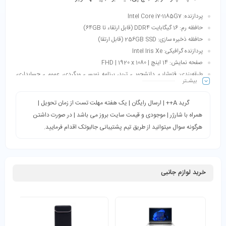
پردازنده: Intel Core i7-1185G7
حافظه رم: 16 گیگابایت DDR4 (قابل ارتقاء تا 64GB)
حافظه ذخیره سازی: 256GB SSD (قابل ارتقا)
پردازنده گرافیکی: Intel Iris Xe
صفحه نمایش: 14 اینچ | FHD | 1920 x 1080
طبقه‌بندی: فتوشاپ، دانشجویی، ترید، برنامه نویسی، وبگردی، عمومی، حسابداری،
بیشـتر
اتوکد، طراحی و…
گرید A++ | ارسال رایگان | یک هفته مهلت تست از زمان تحویل |
همراه با شارژر | موجودی و قیمت سایت بروز می باشد | در صورت داشتن
هرگونه سوال میتوانید از طریق تیم پشتیبانی جالبوتک اقدام فرمایید.
خرید لوازم جانبی