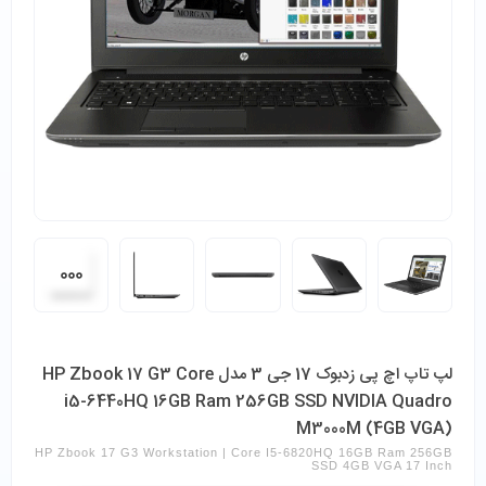
لپ تاپ اچ پی زدبوک 17 جی 3 مدل HP Zbook 17 G3 Core
i5-6440HQ 16GB Ram 256GB SSD NVIDIA Quadro
M3000M (4GB VGA)
HP Zbook 17 G3 Workstation | Core I5-6820HQ 16GB Ram 256GB
SSD 4GB VGA 17 Inch