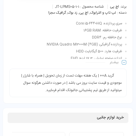
برند:
اچ پی
شناسه محصول :
JT-LPMS05-1-1
دسته :
لپ تاپ و الترابوک
,
اچ پی
,
زد بوک
,
گرافیک‌ مجزا
سری پردازنده: Core i5-6440HQ
ظرفیت حافظه: 16GB RAM
نوع حافظه رم: DDR4
پردازنده گرافیکی: NVIDIA Quadro M3000M (4GB)
ظرفیت هارد: 500 گیگابایت HDD
اندازه صفحه نمایش: 17.3 اینچ FHD
بیشـتر
گرید A++ | یک هفته مهلت تست از زمان تحویل | همراه با شارژر |
موجودی و قیمت سایت بروز می باشد | در صورت داشتن هرگونه سوال
میتوانید از طریق تیم پشتیبانی جالبوتک اقدام فرمایید.
خرید لوازم جانبی