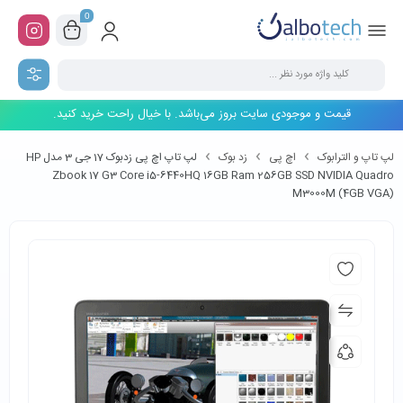
0
قیمت و موجودی سایت بروز می‌باشد. با خیال راحت خرید کنید.
لپ تاپ و الترابوک
اچ پی
زد بوک
لپ تاپ اچ پی زدبوک 17 جی 3 مدل HP
Zbook 17 G3 Core i5-6440HQ 16GB Ram 256GB SSD NVIDIA Quadro
M3000M (4GB VGA)