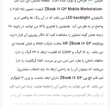
کمپانی
HP
طراحی و تولید شده است. صفحه نمایش این لپ تاپ
ZBook 17 G3 Mobile Workstation
کیفیت تصویر Full HD با
تکنولوژی
LED backlight
می باشد که در آن رنگ ها واقعی تر و
واضح تر به نظر می آید. همچنین با فناوری IPS می توانید در زاویه ۱۷۰
درجه همان گونه تصاویر را مشاهده کنید که انگار روبروی آن قرار دارید.
پردازنده HP ZBook 17 G3
ساخت شرکت Intel و شش هسته ای
می باشد. رم 16 گیگ و DDR4 کە قابلیت ارتقاء تا 64 گیگ را دارد.
حافظە داخلی یا هارد اس اس دی پر سرعت 256 گیگابایت را دارا
می‌باشد که میتوان آن را به راحتی ارتقا داد (به انتخاب مشتری).
لپ تاپ اچ پی ZBook 17 G3
دارای ابعاد مناسب و وزن ۳ کیلوگرم
می باشد. که می توانید به راحتی آن را جابجا نمایید. بدنه این لپ تاپ
از ترکیب فلز آلومنیوم و منیزیوم ساخته شده است که مقاومت آن را در
برابر ضربه بالاتر برده است. قسمت نمایشگر با دو لولای قوی بە بدنە