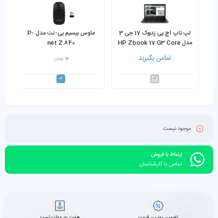
لپ تاپ اچ پی زدبوک 17 جی 3
ماوس بیسیم پی-نت مدل P-
مدل HP Zbook 17 G3 Core
net Z.840
i5-6440HQ 16GB Ram
تماس بگیرید
0
تومان
256GB SSD NVIDIA
Quadro M3000M (4GB
VGA)
موجود نیست
ارتباط با فروش
تماس با کارشناسان
تضمین بهترین قیمت
هفت روز مهلت تست