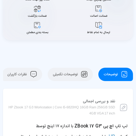
ضمانت اصالت
ضمانت بازگشت
ارسال به تمام نقاط
بسته بندی مطمئن
توضیحات
توضیحات تکمیلی
نظرات کاربران
نقد و بررسی اجمالی
HP Zbook 17 G3 Workstation | Core i5-6820HQ 16GB Ram 256GB SSD
4GB VGA 17 inch
لپ تاپ
اچ پی ZBook 17 G3
با اندازه ۱۷ اینچ توسط