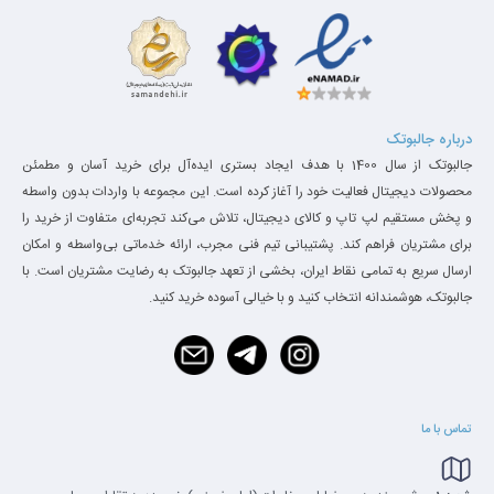
امکان را میدهند تا زاویە 170 درجەای دید داشتە باشید و دقیق مانند
کسی کە روبروی صفحە نمایش نشستە باشد، با همان کیفیت تصاویر را
مشاهدە کنید. نمایشگر هایی که از این فناوری بی بهره اند در زاویه های
درباره جالبوتک
مختلف دچار افت کیفیت تصویر خواهند شد.
جالبوتک از سال 1400 با هدف ایجاد بستری ایده‌آل برای خرید آسان و مطمئن
محصولات دیجیتال فعالیت خود را آغاز کرده است. این مجموعه با واردات بدون واسطه
و پخش مستقیم لپ تاپ و کالای دیجیتال، تلاش می‌کند تجربه‌ای متفاوت از خرید را
پورت ها و اتصالات
برای مشتریان فراهم کند. پشتیبانی تیم فنی مجرب، ارائه خدماتی بی‌واسطه و امکان
لپ تاپ اچ پی ZBook 17 G3
از پورت های کافی و لازم برخوردار می
ارسال سریع به تمامی نقاط ایران، بخشی از تعهد جالبوتک به رضایت مشتریان است. با
جالبوتک، هوشمندانه انتخاب کنید و با خیالی آسوده خرید کنید.
باشد اما برخی از پورت های قدیمی حذف شده است و با نسل جدید
جایگزین خواهد شد. در سمت راست: Power LED یا چراغ
شارژ،
Power connector
یا سوکت آدابتور، دو عدد Thunder bolt
3، پورت HDMI، یک عدد USB 3.0 و در آخر جک هدست تعبیه شده
تماس با ما
اند.