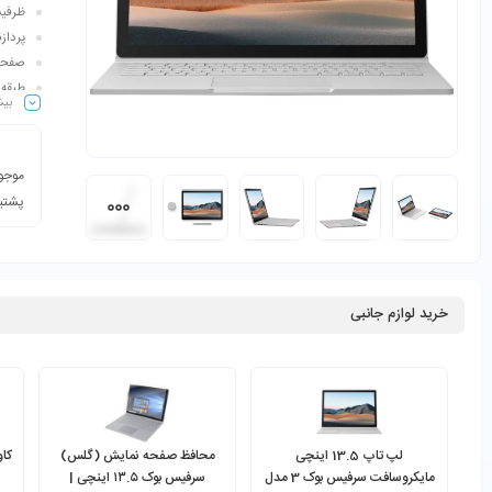
ظرفیت هارد:
پردازنده
صفحه نمایش:13.5 اینچ | 0
بیش
و…
موجود
پشتیب
خرید لوازم جانبی
لپ تاپ 13.5 اینچی
محافظ صفحه نمایش (گلس)
کاو
مایکروسافت سرفیس بوک 3 مدل
سرفیس بوک ۱۳.۵ اینچی |