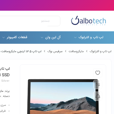
لپ تاپ و الترابوک
آل این وان
قطعات کامپیوتر
لپ تاپ و الترابوک
مایکروسافت
سرفیس بوک
لپ تاپ 13.5 اینچی مایکروسافت سرفیس بوک 3 مدل Surface Book 3 i5-1035G7 8GB 256GB SSD
B SSD
 Silver
برند:
مای
دسته :
س
سری پردازن
ظرفیت ح