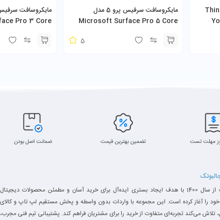
پد مدل ThinkPad
مایکروسافت سرفیس پرو 5 مدل
face Pro 3 Core
Microsoft Surface Pro 5 Core
Yo
i5-7300U 8GB 256GB SSD به همراه
U 4GB 128GB SSD
5
کیبورد و شارژر
ز مهلت تست
تضمین بهترین قیمت
ضمانت اصل بودن
جالبوتک
جالبوتک از سال 1400 با هدف ایجاد بستری ایده‌آل برای خرید آسان و مطمئن محصولات دیجیتال
خود را آغاز کرده است. این مجموعه با واردات بدون واسطه و پخش مستقیم لپ تاپ و کالای
 تلاش می‌کند تجربه‌ای متفاوت از خرید را برای مشتریان فراهم کند. پشتیبانی تیم فنی مجرب،