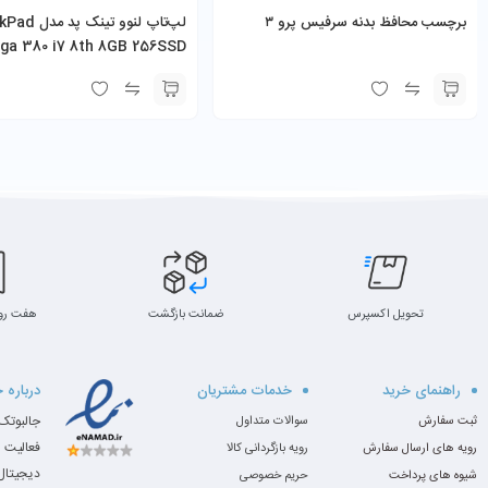
برچسب محافظ بدنه سرفیس پرو ۳
لپ‌تاپ لنوو تینک 
ga 380 i7 8th 8GB 256SSD
13.3″
تحویل اکسپرس
ضمانت بازگشت
هفت رو
راهنمای خرید
خدمات مشتریان
درباره 
ثبت سفارش
سوالات متداول
فعالیت 
رویه های ارسال سفارش
رویه بازگردانی کالا
دیجیتال،
شیوه های پرداخت
حریم خصوصی