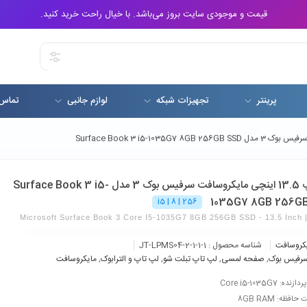
قیمت و موجودی سایت بروز می‌باشد. با خیال راحت خرید کنید.
پرینتر
تجهیزات شبکه
لوازم جانبی
تماس 
لپ تاپ 13.5 اینچی مایکروسافت سرفیس بوک 3 مدل Surface Book 3 i5-
1035G7 8GB 256G
i5 | 8 | 256
Microsoft Surface Book 3 Core I5-1035G7 8GB 256GB SSD - 13.5 Inch |
کروسافت
شناسه محصول :
JT-LPMS04-2-1-1-1
رفیس بوک
,
صفحه لمسی
,
لپ تاپ تبلت شو
,
لپ تاپ و الترابوک
,
مایکروسافت
ده: Core i5-1035G7
افظه: 8GB RAM