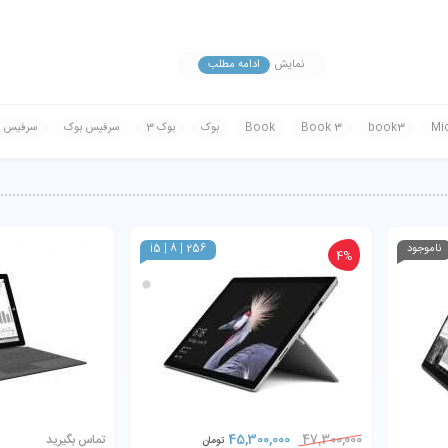
نمایش
ادامه مطلب
Mi
book3
Book 3
Book
بوک
بوک 3
سرفیس بوک
سرفیس لو
ناموجود
i5 | 8 | 256
4%
45,300,000
47,300,000
تماس بگیرید
تومان