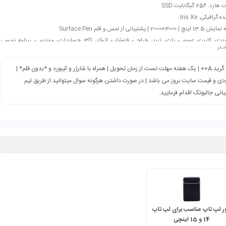
 256 گیگابایت SSD
 گرافیکی: Iris Xe
300×2000 | پشتیبانی از لمس و قلم Surface Pen
طبقه‌بندی: کاربری عمومی، بازی، ترید، طراحی، فتوشاپ، اتوکد، 3D، حسابداری، مهندسی، برنامه نویسی
ـتر
گرید A++ | یک هفته مهلت تست از زمان تحویل | همراه با شارژر و کیبورد و *بدون قلم* |
ی و قیمت سایت بروز می باشد | در صورت داشتن هرگونه سوال میتوانید از طریق تیم
انی جالبوتک اقدام فرمایید.
ر لپ تاپ مناسب برای لپ تاپ
14 و 15 اینچی