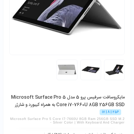
مایکروسافت سرفیس پرو 5 مدل Microsoft Surface Pro 5
Core i7-7660U 8GB 256GB SSD به همراه کیبورد و شارژر
i7 | 8 | 256
Microsoft Surface Pro 5 Core I7-7660U 8GB Ram 256GB SSD M.2
- Silver Color | With Keyboard And Charger