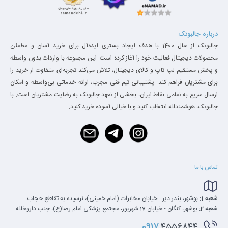
درباره جالبوتک
جالبوتک از سال 1400 با هدف ایجاد بستری ایده‌آل برای خرید آسان و مطمئن
محصولات دیجیتال فعالیت خود را آغاز کرده است. این مجموعه با واردات بدون واسطه
و پخش مستقیم لپ تاپ و کالای دیجیتال، تلاش می‌کند تجربه‌ای متفاوت از خرید را
برای مشتریان فراهم کند. پشتیبانی تیم فنی مجرب، ارائه خدماتی بی‌واسطه و امکان
ارسال سریع به تمامی نقاط ایران، بخشی از تعهد جالبوتک به رضایت مشتریان است. با
جالبوتک، هوشمندانه انتخاب کنید و با خیالی آسوده خرید کنید.
تماس با ما
باتری
شعبه 1:
بوشهر، بندر دیر - خیابان مخابرات (امام خمینی)، نرسیده به تقاطع حجاب
سرفیس پرو 5 مجهز به یک باتری لیتیوم-یونی است که به صورت داخلی
شعبه 2:
بوشهر، کنگان - خیابان 17 شهریور، مجتمع پزشکی امام رضا(ع)، جنب داروخانه
تعبیه شده است. ظرفیت دقیق باتری به طور عمومی توسط مایکروسافت
0917
4556844