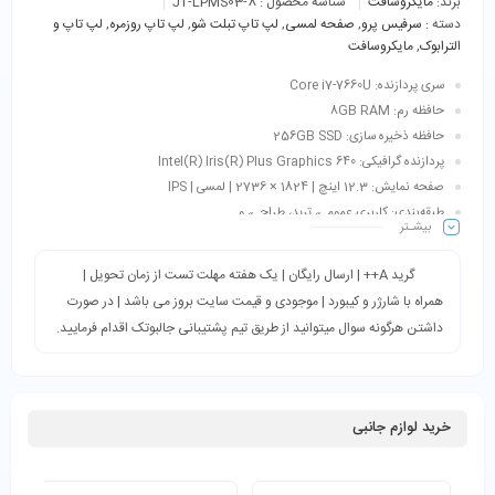
برند:
مایکروسافت
شناسه محصول :
JT-LPMS03-8
دسته :
سرفیس پرو
,
صفحه لمسی
,
لپ تاپ تبلت شو
,
لپ تاپ روزمره
,
لپ تاپ و
الترابوک
,
مایکروسافت
سری پردازنده: Core i7-7660U
حافظه رم: 8GB RAM
حافظه ذخیره سازی: 256GB SSD
پردازنده گرافیکی: Intel(R) Iris(R) Plus Graphics 640
صفحه نمایش: 12.3 اینچ | 1824 × 2736 | لمسی | IPS
طبقه‌بندی: کاربری عمومی، ترید، طراحی، و…
بیشـتر
اقلام همراه: کیبورد + شارژر + کابل برق
گرید A++ | ارسال رایگان | یک هفته مهلت تست از زمان تحویل |
همراه با شارژر و کیبورد | موجودی و قیمت سایت بروز می باشد | در صورت
داشتن هرگونه سوال میتوانید از طریق تیم پشتیبانی جالبوتک اقدام فرمایید.
خرید لوازم جانبی