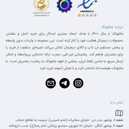
درباره جالبوتک
جالبوتک از سال 1400 با هدف ایجاد بستری ایده‌آل برای خرید آسان و مطمئن
محصولات دیجیتال فعالیت خود را آغاز کرده است. این مجموعه با واردات بدون واسطه
و پخش مستقیم لپ تاپ و کالای دیجیتال، تلاش می‌کند تجربه‌ای متفاوت از خرید را
برای مشتریان فراهم کند. پشتیبانی تیم فنی مجرب، ارائه خدماتی بی‌واسطه و امکان
ارسال سریع به تمامی نقاط ایران، بخشی از تعهد جالبوتک به رضایت مشتریان است. با
جالبوتک، هوشمندانه انتخاب کنید و با خیالی آسوده خرید کنید.
تماس با ما
شعبه 1:
بوشهر، بندر دیر - خیابان مخابرات (امام خمینی)، نرسیده به تقاطع حجاب
شعبه 2:
بوشهر، کنگان - خیابان 17 شهریور، مجتمع پزشکی امام رضا(ع)، جنب داروخانه