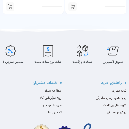
Core i5-1135G7 8GB 256GB
i5-1035G4 16GB 256GB SSD به
SSD به همراه کیبورد و شارژر
همراه کیبورد و شارژر
تحویل اکسپرس
ضمانت بازگشت
هفت روز مهلت تست
تضمین بهترین قیم
راهنمای خرید
خدمات مشتریان
ثبت سفارش
سوالات متداول
رویه های ارسال سفارش
رویه بازگردانی کالا
شیوه های پرداخت
حریم خصوصی
پیگیری سفارش
تماس با ما