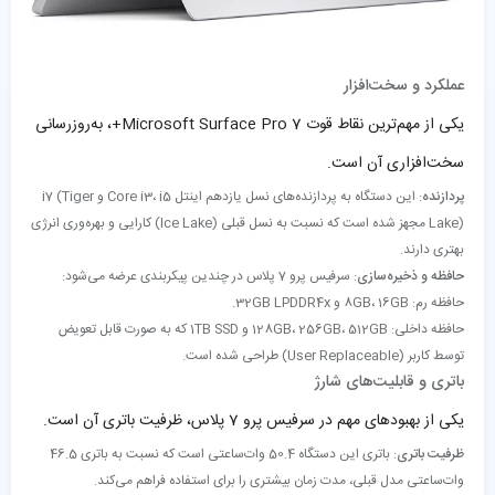
عملکرد و سخت‌افزار
یکی از مهم‌ترین نقاط قوت Microsoft Surface Pro 7+، به‌روزرسانی
سخت‌افزاری آن است.
پردازنده
: این دستگاه به پردازنده‌های نسل یازدهم اینتل Core i3، i5 و i7 (Tiger
Lake) مجهز شده است که نسبت به نسل قبلی (Ice Lake) کارایی و بهره‌وری انرژی
بهتری دارند.
حافظه و ذخیره‌سازی
: سرفیس پرو 7 پلاس در چندین پیکربندی عرضه می‌شود:
حافظه رم: 8GB، 16GB و 32GB LPDDR4x.
حافظه داخلی: 128GB، 256GB، 512GB و 1TB SSD که به صورت قابل تعویض
توسط کاربر (User Replaceable) طراحی شده است.
باتری و قابلیت‌های شارژ
یکی از بهبودهای مهم در سرفیس پرو 7 پلاس، ظرفیت باتری آن است.
ظرفیت باتری
: باتری این دستگاه 50.4 وات‌ساعتی است که نسبت به باتری 46.5
وات‌ساعتی مدل قبلی، مدت زمان بیشتری را برای استفاده فراهم می‌کند.