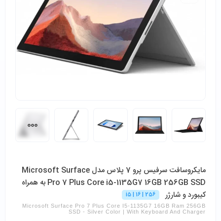
مایکروسافت سرفیس پرو 7 پلاس مدل Microsoft Surface
Pro 7 Plus Core i5-1135G7 16GB 256GB SSD به همراه
کیبورد و شارژر
i5 | 16 | 256
Microsoft Surface Pro 7 Plus Core I5-1135G7 16GB Ram 256GB
SSD - Silver Color | With Keyboard And Charger