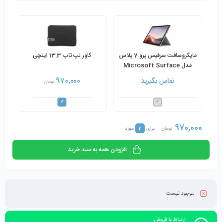
مایکروسافت سرفیس پرو 7 پلاس
کاور لپ تاپ 13.3 اینچی
مدل Microsoft Surface
Pro 7 Plus Core i5-1135G7
تماس بگیرید
970,000
تومان
16GB 256GB SSD به همراه
کیبورد و شارژر
970,000
2
تومان
برای
مورد
افزودن همه به سبد خرید
موجود نیست
ارتباط با فروش