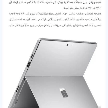
ابعاد و وزن
: وزن دستگاه بسته به پیکربندی حدود 770 تا 790 گرم است و ابعاد آن
292 در 201 در 8.5 میلی‌متر است.
صفحه نمایش
: صفحه نمایش 12.3 اینچی PixelSense با رزولوشن 2736×1824
پیکسل و نسبت تصویر 3:2، کیفیت تصویر بالایی ارائه می‌دهد. این صفحه نمایش
لمسی از 10 لمس همزمان پشتیبانی می‌کند و با قلم سرفیس پن سازگاری کامل دارد.