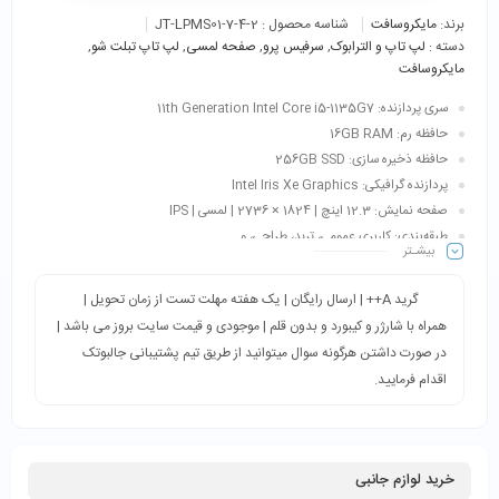
برند:
مایکروسافت
شناسه محصول :
JT-LPMS01-7-4-2
دسته :
لپ تاپ و الترابوک
,
سرفیس پرو
,
صفحه لمسی
,
لپ تاپ تبلت شو
,
مایکروسافت
سری پردازنده: 11th Generation Intel Core i5-1135G7
حافظه رم: 16GB RAM
حافظه ذخیره سازی: 256GB SSD
پردازنده گرافیکی: Intel Iris Xe Graphics
صفحه نمایش: 12.3 اینچ | 1824 × 2736 | لمسی | IPS
طبقه‌بندی: کاربری عمومی، ترید، طراحی، و…
بیشـتر
اقلام همراه: کیبورد + شارژر + کابل برق
گرید A++ | ارسال رایگان | یک هفته مهلت تست از زمان تحویل |
همراه با شارژر و کیبورد و بدون قلم | موجودی و قیمت سایت بروز می باشد |
در صورت داشتن هرگونه سوال میتوانید از طریق تیم پشتیبانی جالبوتک
اقدام فرمایید.
خرید لوازم جانبی