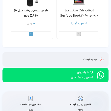
لپ تاپ مایکروسافت مدل
ماوس بیسیم پی-نت مدل P-
سرفیس بوک 2 Surface Book
net Z.840
2 i5-7300U 8GB RAM
تماس بگیرید
0
تومان
256GB SSD
موجود نیست
ارتباط با فروش
تماس با کارشناسان
تضمین بهترین قیمت
هفت روز مهلت تست