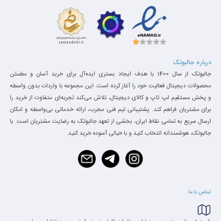
درباره جالبوتک
جالبوتک از سال 1400 با هدف ایجاد بستری ایده‌آل برای خرید آسان و مطمئن
محصولات دیجیتال فعالیت خود را آغاز کرده است. این مجموعه با واردات بدون واسطه
و پخش مستقیم لپ تاپ و کالای دیجیتال، تلاش می‌کند تجربه‌ای متفاوت از خرید را
درگاه ها و راه های ارتباطی
برای مشتریان فراهم کند. پشتیبانی تیم فنی مجرب، ارائه خدماتی بی‌واسطه و امکان
٢ عدد درگاه USB3 دارد. به علاوه یک درگاه Type-C روی آن قرار داده
ارسال سریع به تمامی نقاط ایران، بخشی از تعهد جالبوتک به رضایت مشتریان است. با
جالبوتک، هوشمندانه انتخاب کنید و با خیالی آسوده خرید کنید.
شده است. یک SD card reader و یک عدد جک میکروفون – هدفون
دارد. دستگاه دارای دو عدد دوربین است. دوربین جلویی یا وبکم آن
کیفیت ۵ مگا پیکسل دارد. دوربین پشتی نیز دارای کیفیتی معادل ٨ مگا
پیکسل است.
تماس با ما