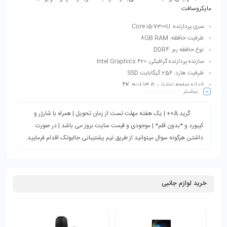
مایکروسافت
سری پردازنده: Core i5-7300U
ظرفیت حافظه: 8GB RAM
نوع حافظه رم: DDR4
سازنده پردازنده گرافیکی: Intel Graphics 620
ظرفیت هارد: 256 گیگابایت SSD
اندازه صفحه نمایش: 13.5 اینچ 4K
بیشـتر
گرید A++ | یک هفته مهلت تست از زمان تحویل | همراه با شارژر و
کیبورد و *بدون قلم* | موجودی و قیمت سایت بروز می باشد | در صورت
داشتن هرگونه سوال میتوانید از طریق تیم پشتیبانی جالبوتک اقدام فرمایید.
خرید لوازم جانبی