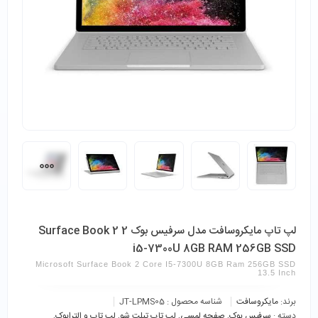
لپ تاپ مایکروسافت مدل سرفیس بوک 2 Surface Book 2
i5-7300U 8GB RAM 256GB SSD
Microsoft Surface Book 2 Core I5-7300U 8GB Ram 256GB SSD
13.5 Inch
برند:
مایکروسافت
شناسه محصول :
JT-LPMS05
دسته :
سرفیس بوک
,
صفحه لمسی
,
لپ تاپ تبلت شو
,
لپ تاپ و الترابوک
,