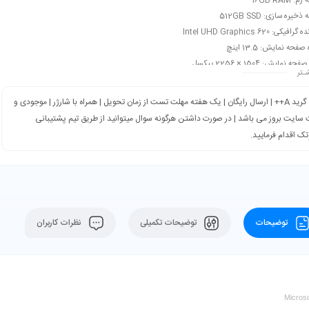
 16GB RAM
خیره سازی: 512GB SSD
فیکی: Intel UHD Graphics 620
صفحه نمایش: 13.5 اینچ
نمایش: 1504 × 2256 پیکسل
ـتر
بندی: کاربری عمومی، ترید، دانشجویی، دانش‌آموزی، مهندسی، فتوشاپ، اتوکد، حسابداری، آفیس و…
گرید A++ | ارسال رایگان | یک هفته مهلت تست از زمان تحویل | همراه با شارژر | موجودی و
سایت بروز می باشد | در صورت داشتن هرگونه سوال میتوانید از طریق تیم پشتیبانی
تک اقدام فرمایید.
توضیحات
توضیحات تکمیلی
نظرات کاربران
Micros