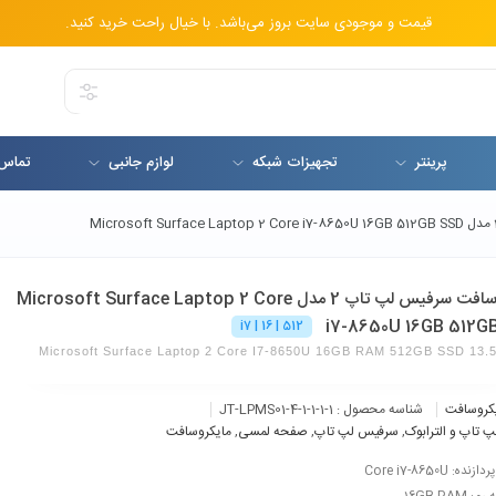
قیمت و موجودی سایت بروز می‌باشد. با خیال راحت خرید کنید.
پرینتر
تجهیزات شبکه
لوازم جانبی
تماس 
مایکروسافت سرفیس لپ تاپ 2 مدل Microsoft Surface Laptop 2 Core
i7-8650U 16GB 512G
i7 | 16 | 512
Microsoft Surface Laptop 2 Core I7-8650U 16GB RAM 512GB SSD 13.5 
کروسافت
شناسه محصول :
JT-LPMS01-4-1-1-1-1
پ تاپ و الترابوک
,
سرفیس لپ تاپ
,
صفحه لمسی
,
مایکروسافت
ده: Core i7-8650U