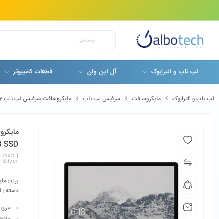
لپ تاپ و الترابوک
آل این وان
قطعات کامپیوتر
لپ تاپ و الترابوک
مایکروسافت
سرفیس لپ تاپ
مایکروسافت سرفیس لپ تاپ 2 مدل Microsoft Surface Laptop 2 Core i7-8650U 16GB 512GB SSD
B SSD
Inch |
Silver
برند:
مای
دسته :
ل
سری پردازن