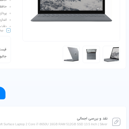
حافظه رم:
حافظه ذ
پردازنده گرا
اندازه 
دقت صفحه 
بیش
طبقه‌
قیمت 
جالبو
نقد و بررسی اجمالی
oft Surface Laptop 2 Core i7-8650U 16GB RAM 512GB SSD 13.5 Inch | Silver