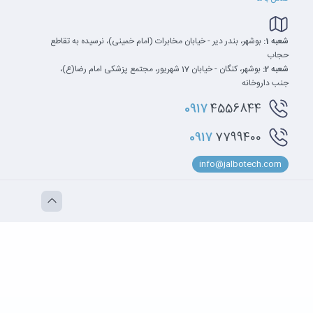
شعبه 1:
بوشهر، بندر دیر - خیابان مخابرات (امام خمینی)، نرسیده به تقاطع
حجاب
شعبه 2:
بوشهر، کنگان - خیابان 17 شهریور، مجتمع پزشکی امام رضا(ع)،
جنب داروخانه
0917
4556844
0917
7799400
info@jalbotech.com
ختلف از جمله کارهای روزمره، ویرایش ویدئو و بازی‌های سبک ارائه می‌دهد. این پردازنده‌ها با